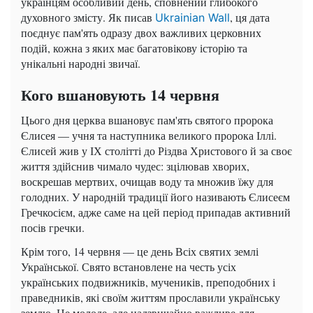
українцям особливий день, сповнений глибокого
духовного змісту. Як писав
, ця дата
Ukrainian Wall
поєднує пам'ять одразу двох важливих церковних
подій, кожна з яких має багатовікову історію та
унікальні народні звичаї.
Кого вшановують 14 червня
Цього дня церква вшановує пам'ять святого пророка
Єлисея — учня та наступника великого пророка Іллі.
Єлисей жив у ІХ столітті до Різдва Христового й за своє
життя здійснив чимало чудес: зцілював хворих,
воскрешав мертвих, очищав воду та множив їжу для
голодних. У народній традиції його називають Єлисеєм
Гречкосієм, адже саме на цей період припадав активний
посів гречки.
Крім того, 14 червня — це день Всіх святих землі
Української. Свято встановлене на честь усіх
українських подвижників, мучеників, преподобних і
праведників, які своїм життям прославили українську
землю. Це молоде, але надзвичайно важливе для