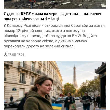
Суддя на BMW мчала на червоне, дитина — на зелене:
чим усе закінчилося за 4 місяці
У Кривому Розі після чотиримісячної боротьби за життя
помер 12-річний хлопчик, якого в лютому на
пішохідному переході збила суддя на BMW. Водійка
рухалася на червоне світло, а дитина з мамою
переходили дорогу на зелений сигнал.
17:05 17.06