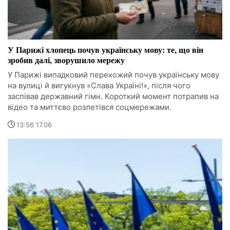
У Парижі хлопець почув українську мову: те, що він
зробив далі, зворушило мережу
У Парижі випадковий перехожий почув українську мову
на вулиці й вигукнув «Слава Україні!», після чого
заспівав державний гімн. Короткий момент потрапив на
відео та миттєво розлетівся соцмережами.
13:56 17.06