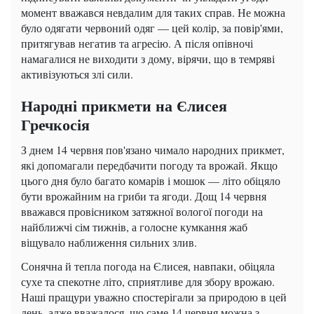
момент вважався невдалим для таких справ. Не можна
було одягати червоний одяг — цей колір, за повір'ями,
притягував негатив та агресію. А після опівночі
намагалися не виходити з дому, вірячи, що в темряві
активізуються злі сили.
Народні прикмети на Єлисея
Гречкосія
З днем 14 червня пов'язано чимало народних прикмет,
які допомагали передбачити погоду та врожай. Якщо
цього дня було багато комарів і мошок — літо обіцяло
бути врожайним на гриби та ягоди. Дощ 14 червня
вважався провісником затяжної вологої погоди на
найближчі сім тижнів, а голосне кумкання жаб
віщувало наближення сильних злив.
Сонячна й тепла погода на Єлисея, навпаки, обіцяла
сухе та спекотне літо, сприятливе для збору врожаю.
Наші пращури уважно спостерігали за природою в цей
день, адже вважалося, що саме 14 червня можна з