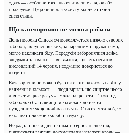
одягу — особливо того, що отримали у спадок або
подарунок. Це робили для захисту від негативної
енергетики.
Що категорично не можна робити
День пророка Єлисея супроводжується низкою суворих
заборон, порушення яких, за народними віруваннями,
могло накликати біду. Передусім заборонялися лайка,
злі думки та сварки — вважалося, що весь негатив,
висловлений 14 червня, неодмінно повернеться до
людини.
Категорично не можна було вживати алкоголь навіть у
найменшій кількості — люди вірили, що спиртне цього
дня «затьмарює розум» і може наврочити. Також під
забороною були лінощі та відмова в допомозі
нужденним: якщо полінуватися на Єлисея, можна було
накликати на себе хвороби й нудьгу.
Не радили цього дня приймати серйозні рішення,
підписувати важливі документи чи укладати угоди —