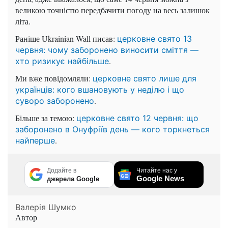
великою точністю передбачити погоду на весь залишок
літа.
Раніше Ukrainian Wall писав:
церковне свято 13
червня: чому заборонено виносити сміття —
.
хто ризикує найбільше
Ми вже повідомляли:
церковне свято лише для
українців: кого вшановують у неділю і що
.
суворо заборонено
Більше за темою:
церковне свято 12 червня: що
заборонено в Онуфріїв день — кого торкнеться
.
найперше
Додайте в
Читайте нас у
Google News
джерела Google
Валерія Шумко
Автор