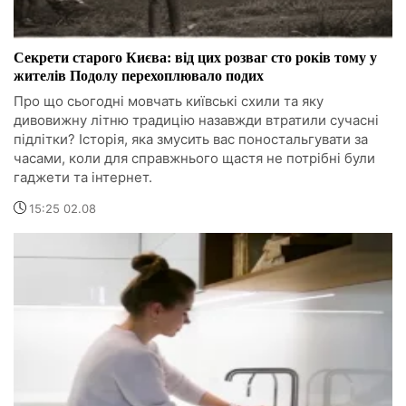
Секрети старого Києва: від цих розваг сто років тому у
жителів Подолу перехоплювало подих
Про що сьогодні мовчать київські схили та яку
дивовижну літню традицію назавжди втратили сучасні
підлітки? Історія, яка змусить вас поностальгувати за
часами, коли для справжнього щастя не потрібні були
гаджети та інтернет.
15:25 02.08