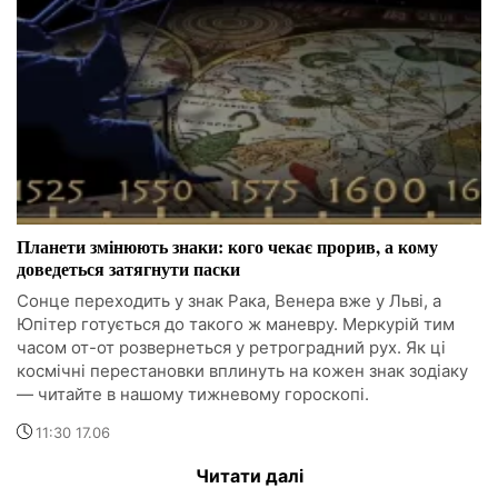
Планети змінюють знаки: кого чекає прорив, а кому
доведеться затягнути паски
Сонце переходить у знак Рака, Венера вже у Льві, а
Юпітер готується до такого ж маневру. Меркурій тим
часом от-от розвернеться у ретроградний рух. Як ці
космічні перестановки вплинуть на кожен знак зодіаку
— читайте в нашому тижневому гороскопі.
11:30 17.06
Читати далі