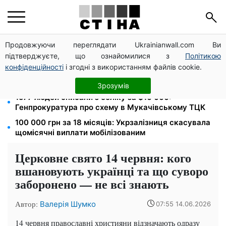
Продовжуючи переглядати Ukrainianwall.com Ви
172 940 грн захистять житло від арешту за
підтверджуєте, що ознайомилися з
Політикою
комуналку: з жовтня поріг — 432 тисячі
конфіденційності
і згодні з використанням файлів cookie.
8 451 грн замість пакунка малюка: Пенсійний фонд
пояснив, як отримати гроші
Зрозумів
1577 людей списали з обліку за $10 000:
Генпрокуратура про схему в Мукачівському ТЦК
100 000 грн за 18 місяців: Укрзалізниця скасувала
щомісячні виплати мобілізованим
Церковне свято 14 червня: кого
вшановують українці та що суворо
заборонено — не всі знають
Автор:
Валерія Шумко
07:55 14.06.2026
14 червня православні християни відзначають одразу