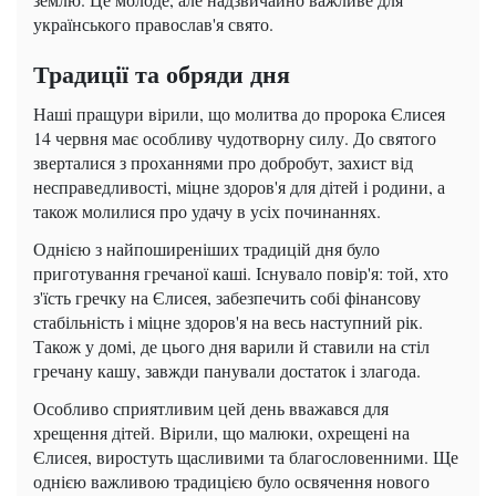
українського православ'я свято.
Традиції та обряди дня
Наші пращури вірили, що молитва до пророка Єлисея
14 червня має особливу чудотворну силу. До святого
зверталися з проханнями про добробут, захист від
несправедливості, міцне здоров'я для дітей і родини, а
також молилися про удачу в усіх починаннях.
Однією з найпоширеніших традицій дня було
приготування гречаної каші. Існувало повір'я: той, хто
з'їсть гречку на Єлисея, забезпечить собі фінансову
стабільність і міцне здоров'я на весь наступний рік.
Також у домі, де цього дня варили й ставили на стіл
гречану кашу, завжди панували достаток і злагода.
Особливо сприятливим цей день вважався для
хрещення дітей. Вірили, що малюки, охрещені на
Єлисея, виростуть щасливими та благословенними. Ще
однією важливою традицією було освячення нового