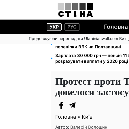
Головна
УКР
РУС
Продовжуючи переглядати Ukrainianwall.com Ви 
Мобілізація після інсульту поза 
перевірки ВЛК на Полтавщині
Зарплата 30 000 грн — пенсія 11 
розрахувати виплати у 2026 році
Протест проти 
довелося застосу
Головна
»
Київ
Автор:
Валерій Волошин