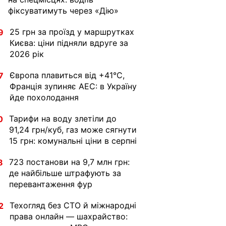
фіксуватимуть через «Дію»
25 грн за проїзд у маршрутках
9
Києва: ціни підняли вдруге за
2026 рік
Європа плавиться від +41°C,
7
Франція зупиняє АЕС: в Україну
йде похолодання
Тарифи на воду злетіли до
0
91,24 грн/куб, газ може сягнути
15 грн: комунальні ціни в серпні
723 постанови на 9,7 млн грн:
8
де найбільше штрафують за
перевантаження фур
Техогляд без СТО й міжнародні
2
права онлайн — шахрайство: