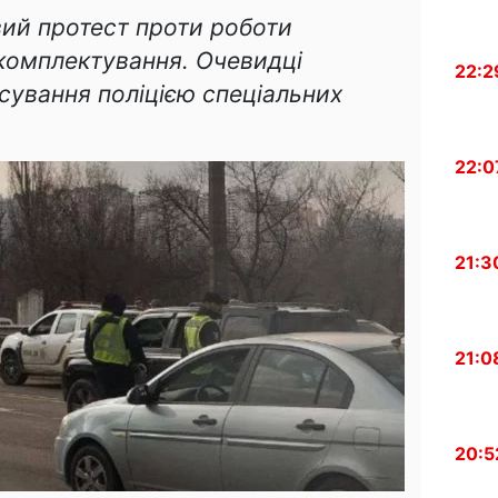
вий протест проти роботи
 комплектування. Очевидці
22:2
сування поліцією спеціальних
22:0
21:3
21:0
20:5