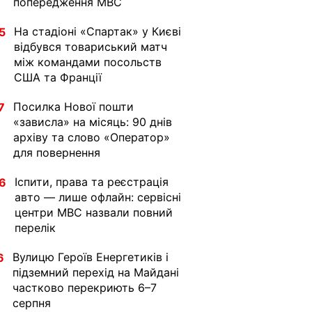
попередження МВС
На стадіоні «Спартак» у Києві
5
відбувся товариський матч
між командами посольств
США та Франції
Посилка Нової пошти
7
«зависла» на місяць: 90 днів
архіву та слово «Оператор»
для повернення
Іспити, права та реєстрація
6
авто — лише офлайн: сервісні
центри МВС назвали повний
перелік
Вулицю Героїв Енергетиків і
6
підземний перехід на Майдані
частково перекриють 6–7
серпня