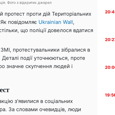
ація. Фото з відкритих джерел
20:4
й протест проти дій Територіальних
 Як повідомляє
Ukrainian Wall
,
стільки, що поліції довелося вдатися
20:2
ЗМІ, протестувальники зібралися в
. Деталі події уточнюються, проте
ро значне скупчення людей і
20:0
ест
19:5
кцію з'явилися в соціальних
а. За словами очевидців, люди