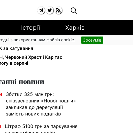
Історії
Харків
згодні з використанням файлів cookie.
Зрозумів
абини на всю ніч: на Закарпатті
К за катування
Н, Червоний Хрест і Карітас
огу в серпні
танні новини
Збитки 325 млн грн:
9
співзасновник «Нової пошти»
закликав до дерегуляції
замість нових податків
Штраф 5100 грн за паркування
1
на спецмісцях: водіїв