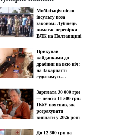
Мобілізація після
інсульту поза
законом: Лубінець
вимагає перевірки
ВЛК на Полтавщині
Прикував
кайданками до
драбини на всю ніч:
на Закарпатті
судитимуть
працівника ТЦК за
катування
Зарплата 30 000 грн
— пенсія 11 500 грн:
ПФУ пояснив, як
розрахувати
виплати у 2026 році
До 12 300 грн на