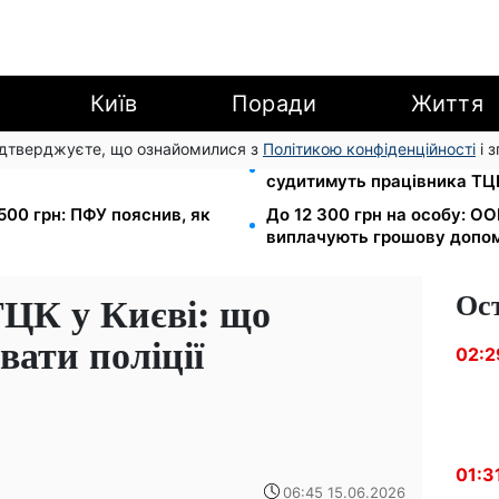
Київ
Поради
Життя
підтверджуєте, що ознайомилися з
Політикою конфіденційності
і 
законом: Лубінець вимагає
Прикував кайданками до др
судитимуть працівника ТЦ
500 грн: ПФУ пояснив, як
До 12 300 грн на особу: ОО
виплачують грошову допом
Ос
ТЦК у Києві: що
вати поліції
02:2
01:3
06:45 15.06.2026