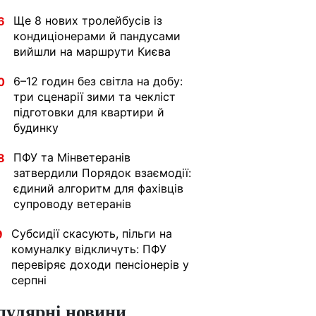
Ще 8 нових тролейбусів із
6
кондиціонерами й пандусами
вийшли на маршрути Києва
6–12 годин без світла на добу:
0
три сценарії зими та чекліст
підготовки для квартири й
будинку
ПФУ та Мінветеранів
8
затвердили Порядок взаємодії:
єдиний алгоритм для фахівців
супроводу ветеранів
Субсидії скасують, пільги на
9
комуналку відкличуть: ПФУ
перевіряє доходи пенсіонерів у
серпні
пулярні новини