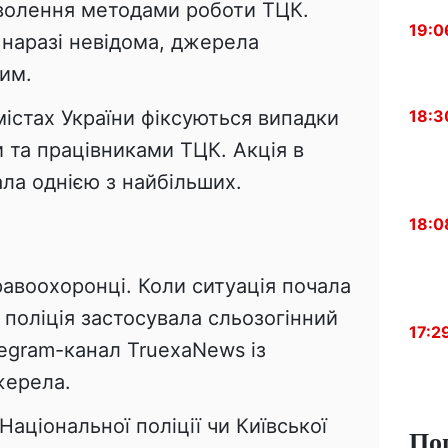
волення методами роботи ТЦК.
19:0
в наразі невідома, джерела
им.
містах України фіксуються випадки
18:3
 та працівниками ТЦК. Акція в
ала однією з найбільших.
18:0
равоохоронці. Коли ситуація почала
 поліція застосувала сльозогінний
17:2
legram-канал TruexaNews із
жерела.
Національної поліції чи Київської
По