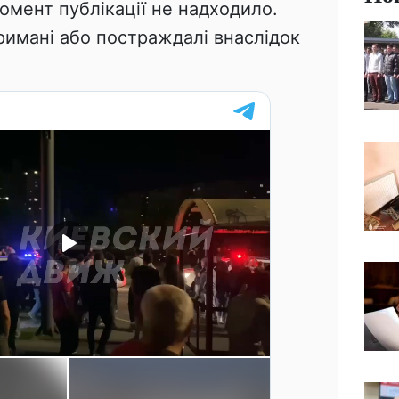
момент публікації не надходило.
римані або постраждалі внаслідок