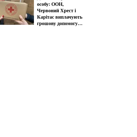
особу: ООН,
Червоний Хрест і
Карітас виплачують
грошову допомогу в
серпні