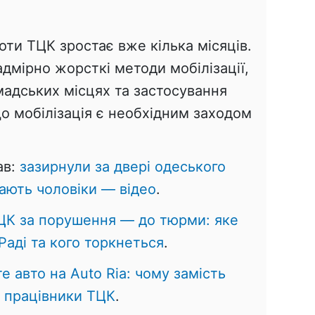
ти ТЦК зростає вже кілька місяців.
адмірно жорсткі методи мобілізації,
мадських місцях та застосування
о мобілізація є необхідним заходом
ав:
зазирнули за двері одеського
кають чоловіки — відео
.
ЦК за порушення — до тюрми: яке
аді та кого торкнеться
.
е авто на Auto Ria: чому замість
 працівники ТЦК
.