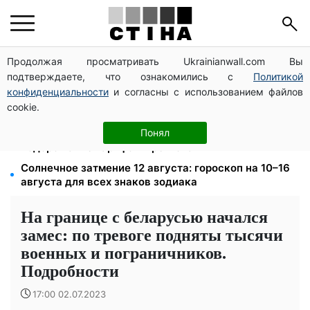
Продолжая просматривать Ukrainianwall.com Вы
Среда 12 августа — самый опасный день недели:
подтверждаете, что ознакомились с
Политикой
что можно и нельзя делать с 10 по 16 августа
конфиденциальности
и согласны с использованием файлов
До 19 400 грн на дрова: ПФУ принимает заявления
cookie.
на субсидию для владельцев печного отопления
125 грн за куб воды: закон №4777 запустил двойное
Понял
подорожание тарифов в регионах
Солнечное затмение 12 августа: гороскоп на 10–16
августа для всех знаков зодиака
На границе с беларусью начался
замес: по тревоге подняты тысячи
военных и пограничников.
Подробности
17:00 02.07.2023