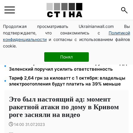
Продолжая просматривать Ukrainianwall.com Вы
21 571 грн за лишние киловатты пенсионерке:
подтверждаете, что ознакомились с
Политикой
Лубинец добился отмены долга
конфиденциальности
и согласны с использованием файлов
Стрельба на заправке ради развлечения: сын
cookie.
одиозного эксрегионала выпорхнул из СИЗО за
смешные деньги уже на следующий день
Понял
Лишение прав за систематические нарушения ПДД:
Зеленский поручил усилить ответственность
Тариф 2,64 грн за киловатт с 1 октября: владельцы
электроотопления будут платить на 39% меньше
Это был настоящий ад: момент
ракетной атаки по дому в Кривом
роге засняли на видео
14:00 31.07.2023