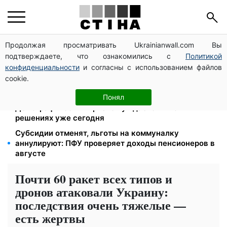
Продолжая просматривать Ukrainianwall.com Вы
Работаете полный день — получайте єЯсла: ПФУ
подтверждаете, что ознакомились с
Политикой
объяснил условия помощи на ребенка 1-3 года
конфиденциальности
и согласны с использованием файлов
113 млрд грн задолжали украинцы за коммуналку:
cookie.
830 тысяч производств в реестре должников
Директор ДОЗ Киева Татьяна Мостепан:
Понял
Демографический кризис нуждается в новых
решениях уже сегодня
Субсидии отменят, льготы на коммуналку
аннулируют: ПФУ проверяет доходы пенсионеров в
августе
Почти 60 ракет всех типов и
дронов атаковали Украину:
последствия очень тяжелые —
есть жертвы