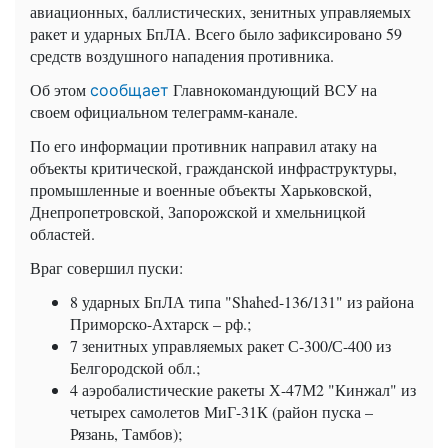
авиационных, баллистических, зенитных управляемых
ракет и ударных БпЛА. Всего было зафиксировано 59
средств воздушного нападения противника.
Об этом
Главнокомандующий ВСУ на
сообщает
своем официальном телеграмм-канале.
По его информации противник направил атаку на
объекты критической, гражданской инфраструктуры,
промышленные и военные объекты Харьковской,
Днепропетровской, Запорожской и хмельницкой
областей.
Враг совершил пуски:
8 ударных БпЛА типа "Shahed-136/131" из района
Приморско-Ахтарск – рф.;
7 зенитных управляемых ракет С-300/С-400 из
Белгородской обл.;
4 аэробалистические ракеты Х-47М2 "Кинжал" из
четырех самолетов МиГ-31К (район пуска –
Рязань, Тамбов);