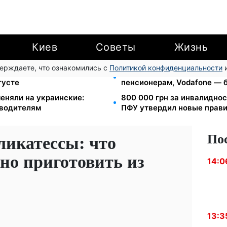
Киев
Советы
Жизнь
верждаете, что ознакомились с
Политикой конфиденциальности
и
теряют отсрочку от
Тариф от 190 грн в месяц: К
густе
пенсионерам, Vodafone — б
еняли на украинские:
800 000 грн за инвалиднос
 водителям
ПФУ утвердил новые прав
По
ликатессы: что
но приготовить из
14:0
13:3