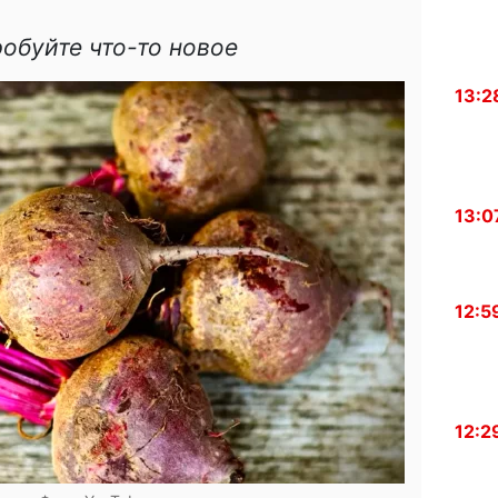
обуйте что-то новое
13:2
13:0
12:5
12:2