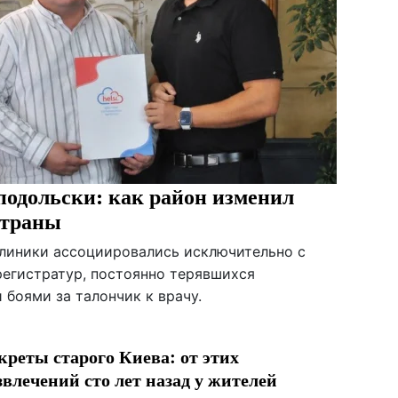
одольски: как район изменил
страны
клиники ассоциировались исключительно с
егистратур, постоянно терявшихся
боями за талончик к врачу.
креты старого Киева: от этих
звлечений сто лет назад у жителей