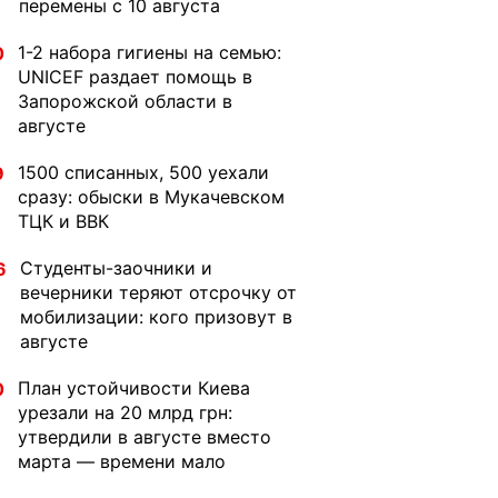
перемены с 10 августа
1-2 набора гигиены на семью:
0
UNICEF раздает помощь в
Запорожской области в
августе
1500 списанных, 500 уехали
9
сразу: обыски в Мукачевском
ТЦК и ВВК
Студенты-заочники и
6
вечерники теряют отсрочку от
мобилизации: кого призовут в
августе
План устойчивости Киева
0
урезали на 20 млрд грн:
утвердили в августе вместо
марта — времени мало