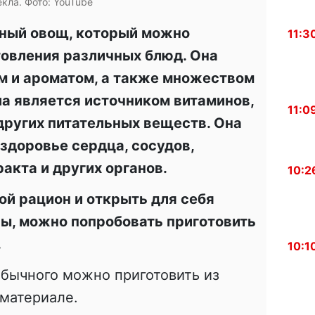
кла. Фото: YouTube
ьный овощ, который можно
11:3
товления различных блюд. Она
м и ароматом, а также множеством
ла является источником витаминов,
11:0
других питательных веществ. Она
здоровье сердца, сосудов,
акта и других органов.
10:2
ой рацион и открыть для себя
лы, можно попробовать приготовить
.
10:1
обычного можно приготовить из
 материале.