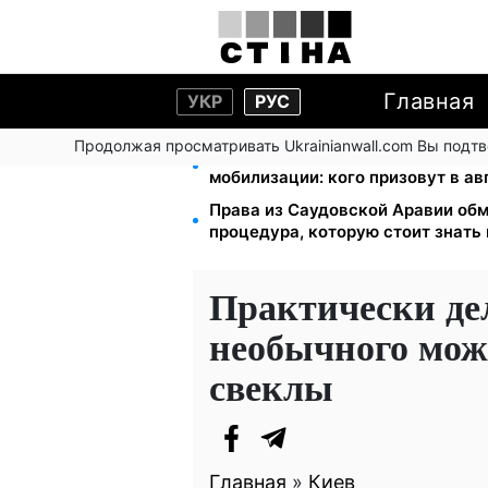
Главная
УКР
РУС
Продолжая просматривать Ukrainianwall.com Вы подт
Студенты-заочники и вечерники 
мобилизации: кого призовут в ав
Права из Саудовской Аравии обм
процедура, которую стоит знать
Практически де
необычного мож
свеклы
Главная
»
Киев