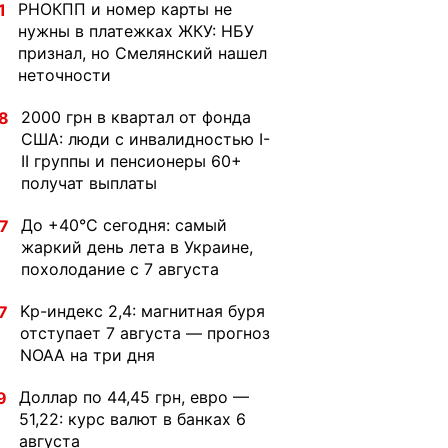
РНОКПП и номер карты не
1
нужны в платежках ЖКУ: НБУ
признал, но Смелянский нашел
неточности
2000 грн в квартал от фонда
8
США: люди с инвалидностью I-
II группы и пенсионеры 60+
получат выплаты
До +40°С сегодня: самый
7
жаркий день лета в Украине,
похолодание с 7 августа
Kp-индекс 2,4: магнитная буря
7
отступает 7 августа — прогноз
NOAA на три дня
Доллар по 44,45 грн, евро —
9
51,22: курс валют в банках 6
августа