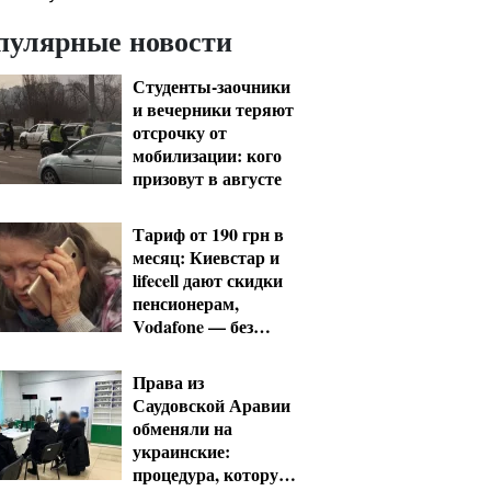
пулярные новости
Студенты-заочники
и вечерники теряют
отсрочку от
мобилизации: кого
призовут в августе
Тариф от 190 грн в
месяц: Киевстар и
lifecell дают скидки
пенсионерам,
Vodafone — без
льгот
Права из
Саудовской Аравии
обменяли на
украинские:
процедура, которую