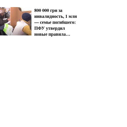
стоит знать
водителям
800 000 грн за
инвалидность, 1 млн
— семье погибшего:
ПФУ утвердил
новые правила
выплат