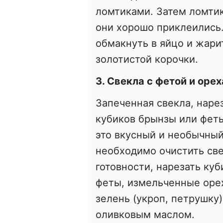
ломтиками. Затем ломтик
они хорошо приклеились.
обмакнуть в яйцо и жари
золотистой корочки.
3. Свекла с фетой и оре
Запеченная свекла, наре
кубиков брынзы или феты
это вкусный и необычный
необходимо очистить свек
готовности, нарезать ку
феты, измельченные орехи
зелень (укроп, петрушку
оливковым маслом.