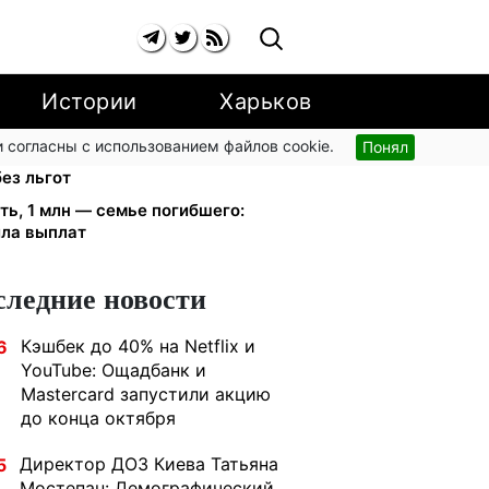
Истории
Харьков
 согласны с использованием файлов cookie.
Понял
иевстар и lifecell дают скидки
ез льгот
ть, 1 млн — семье погибшего:
ила выплат
следние новости
Кэшбек до 40% на Netflix и
6
YouTube: Ощадбанк и
Mastercard запустили акцию
до конца октября
Директор ДОЗ Киева Татьяна
5
Мостепан: Демографический