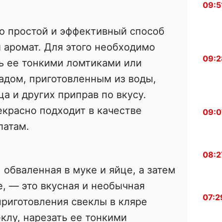
09:5
о простой и эффективный способ
и аромат. Для этого необходимо
09:2
ть ее тонкими ломтиками или
адом, приготовленным из воды,
ца и других приправ по вкусу.
красно подходит в качестве
09:0
латам.
08:2
 обваленная в муке и яйце, а затем
, — это вкусная и необычная
07:2
приготовления свеклы в кляре
клу, нарезать ее тонкими