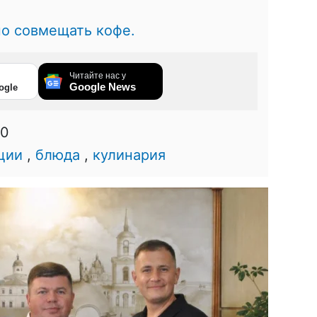
но совмещать кофе.
Читайте нас у
Google News
ogle
00
ции
,
блюда
,
кулинария