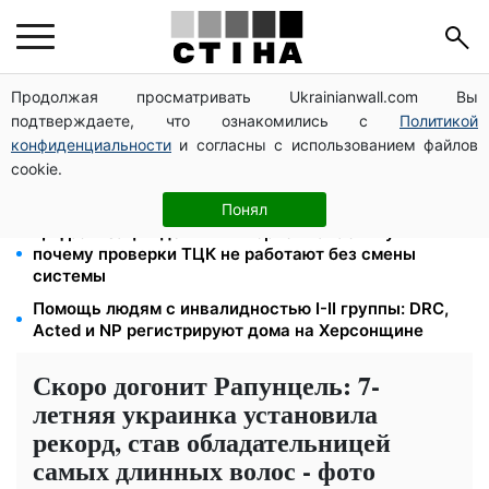
Продолжая просматривать Ukrainianwall.com Вы
Новый знак на центральной улице: водителям
подтверждаете, что ознакомились с
Политикой
грузовиков запретили остановку — штраф до 680
грн
конфиденциальности
и согласны с использованием файлов
cookie.
Ночной тариф на свет 2,16 грн/кВт-ч: экономия до
540 грн в месяц с сентября
Понял
Цифровизация дел и ВВК: юрист Танасийчук —
почему проверки ТЦК не работают без смены
системы
Помощь людям с инвалидностью I-II группы: DRC,
Acted и NP регистрируют дома на Херсонщине
Скоро догонит Рапунцель: 7-
летняя украинка установила
рекорд, став обладательницей
самых длинных волос - фото