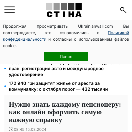
Продолжая просматривать Ukrainianwall.com Вы
125 грн за куб воды: закон №4777 запустил двойное
подтверждаете, что ознакомились с
Политикой
подорожание тарифов в регионах
конфиденциальности
и согласны с использованием файлов
Федоров уволен и без бронирования: Камельчук
cookie.
предлагает экс-министру мобилизацию на общих
условиях
Понял
10 заявок — и МСЦ МВД приедет в громаду: обмен
прав, регистрация авто и международное
удостоверение
172 940 грн защитят жилье от ареста за
коммуналку: с октября порог — 432 тысячи
Нужно знать каждому пенсионеру:
как онлайн оформить самую
важную справку
08:45 15.03.2024