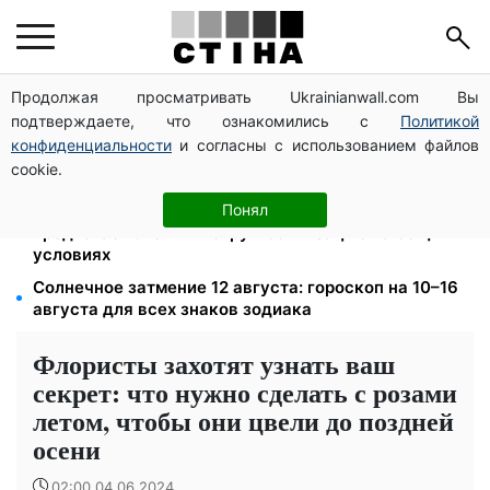
Продолжая просматривать Ukrainianwall.com Вы
Тариф 2,64 грн за киловатт с 1 октября: владельцы
подтверждаете, что ознакомились с
Политикой
электроотопления будут платить на 39% меньше
конфиденциальности
и согласны с использованием файлов
Среда 12 августа — самый опасный день недели:
cookie.
что можно и нельзя делать с 10 по 16 августа
Федоров уволен и без бронирования: Камельчук
Понял
предлагает экс-министру мобилизацию на общих
условиях
Солнечное затмение 12 августа: гороскоп на 10–16
августа для всех знаков зодиака
Флористы захотят узнать ваш
секрет: что нужно сделать с розами
летом, чтобы они цвели до поздней
осени
02:00 04.06.2024