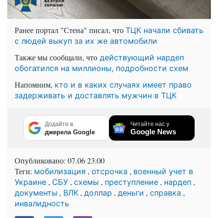
Ранее портал "Стена" писал, что
ТЦК начали сбивать
с людей выкуп за их же автомобили
Также мы сообщали, что
действующий нардеп
обогатился на миллионы, подробности схем
Напомним,
кто и в каких случаях имеет право
задерживать и доставлять мужчин в ТЦК
Додайте в
Читайте нас у
Google News
джерела Google
Опубликовано:
07.06 23:00
Теги:
,
,
мобилизация
отсрочка
военный учет в
,
,
,
,
,
Украине
СБУ
схемы
преступление
нардеп
,
,
,
,
,
документы
ВЛК
доллар
деньги
справка
инвалидность