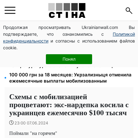
Продолжая просматривать Ukrainianwall.com Вы
172 940 грн защитят жилье от ареста за
подтверждаете, что ознакомились с
Политикой
коммуналку: с октября порог — 432 тысячи
конфиденциальности
и согласны с использованием файлов
8 451 грн вместо пакета малыша: Пенсионный фонд
cookie.
объяснил, как получить деньги
1577 человек списали с учета за $10 000:
Понял
Генпрокуратура о схеме в Мукачевском ТЦК
100 000 грн за 18 месяцев: Укрзализныця отменила
ежемесячные выплаты мобилизованным
Схемы с мобилизацией
процветают: экс-нардепка косила с
украинцев ежемесячно $100 тысяч
23:00 07.06.2024
Поймали "на горячем"