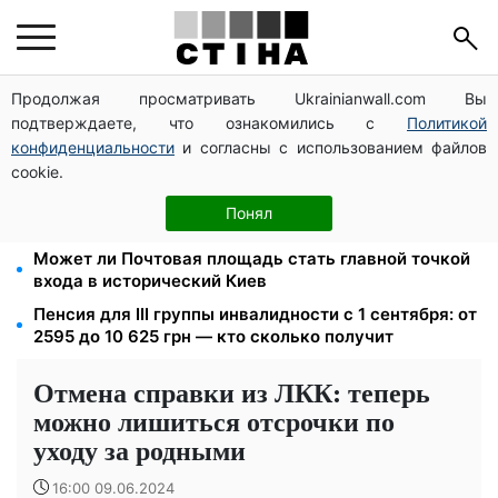
Продолжая просматривать Ukrainianwall.com Вы
10 заявок — и МСЦ МВД приедет в громаду: обмен
подтверждаете, что ознакомились с
Политикой
прав, регистрация авто и международное
удостоверение
конфиденциальности
и согласны с использованием файлов
cookie.
Мавики, зарядные станции и аппараты для
реанимации: Христианский корпус передал груз на
Понял
Запорожское и Покровское направления
Может ли Почтовая площадь стать главной точкой
входа в исторический Киев
Пенсия для III группы инвалидности с 1 сентября: от
2595 до 10 625 грн — кто сколько получит
Отмена справки из ЛКК: теперь
можно лишиться отсрочки по
уходу за родными
16:00 09.06.2024