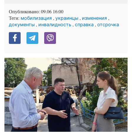
Опубликовано:
09.06 16:00
Теги:
,
,
,
мобилизация
украинцы
изменения
,
,
,
документы
инвалидность
справка
отсрочка