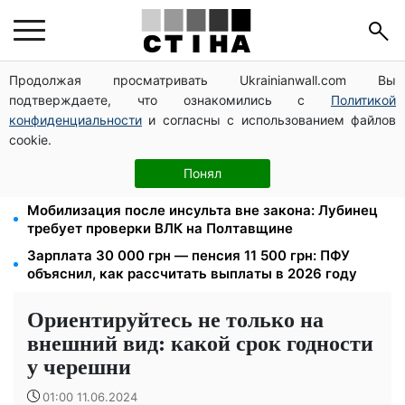
Продолжая просматривать Ukrainianwall.com Вы
Тарифы на воду взлетели до 91,24 грн/куб, газ
подтверждаете, что ознакомились с
Политикой
может достичь 15 грн: коммунальные цены в
августе
конфиденциальности
и согласны с использованием файлов
cookie.
Субсидии отменят, льготы на коммуналку
аннулируют: ПФУ проверяет доходы пенсионеров в
Понял
августе
Мобилизация после инсульта вне закона: Лубинец
требует проверки ВЛК на Полтавщине
Зарплата 30 000 грн — пенсия 11 500 грн: ПФУ
объяснил, как рассчитать выплаты в 2026 году
Ориентируйтесь не только на
внешний вид: какой срок годности
у черешни
01:00 11.06.2024