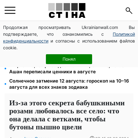
Продолжая просматривать Ukrainianwall.com Вы
Среда 12 августа — самый опасный день недели:
подтверждаете, что ознакомились с
Политикой
что можно и нельзя делать с 10 по 16 августа
конфиденциальности
и согласны с использованием файлов
Фейковые сайты сервисных центров МВД:
cookie.
мошенники выманивают деньги у водителей перед
выездом за границу
Понял
Яйца от 19,90 грн за десяток: АТБ, Сильпо, Varus и
Ашан переписали ценники в августе
Солнечное затмение 12 августа: гороскоп на 10–16
августа для всех знаков зодиака
Из-за этого секрета бабушкиными
розами любовалось все село: что
она делала с ветками, чтобы
бутоны пышно цвели