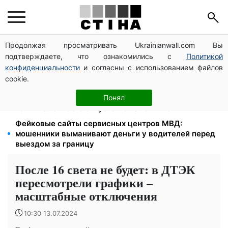
Продолжая просматривать Ukrainianwall.com Вы
Тарифы Киевстар и Vodafone подешевели до 50%:
подтверждаете, что ознакомились с
Политикой
сколько стоит связь в августе
конфиденциальности
и согласны с использованием файлов
До 19 400 грн на дрова: ПФУ принимает заявления
cookie.
на субсидию для владельцев печного отопления
Бензин от 77,90 грн, дизель до 97,90: цены на
Понял
топливо на АЗС 8 августа не изменились
Фейковые сайты сервисных центров МВД:
мошенники выманивают деньги у водителей перед
выездом за границу
После 16 света не будет: в ДТЭК
пересмотрели графики –
масштабные отключения
10:30 13.07.2024