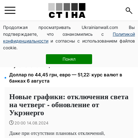
Продолжая просматривать Ukrainianwall.com Вы
Депо Укрпочты уничтожено в Павлограде: двое
подтверждаете, что ознакомились с
Политикой
погибших, доставку пенсий восстановят резервом
конфиденциальности
и согласны с использованием файлов
113 млрд грн задолжали украинцы за коммуналку:
cookie.
830 тысяч производств в реестре должников
1500 списанных, 500 уехали сразу: обыски в
Понял
Мукачевском ТЦК и ВВК
Доллар по 44,45 грн, евро — 51,22: курс валют в
банках 6 августа
Новые графики: отключения света
на четверг - обновление от
Укрэнерго
20:00 14.08.2024
Даже при отсутствии плановых отключений,