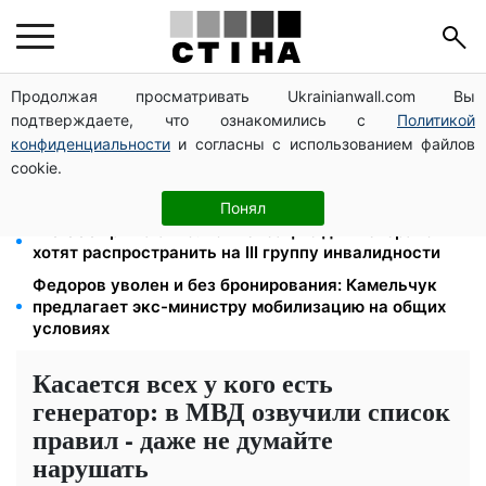
Продолжая просматривать Ukrainianwall.com Вы
Фейковые сайты сервисных центров МВД:
подтверждаете, что ознакомились с
Политикой
мошенники выманивают деньги у водителей перед
выездом за границу
конфиденциальности
и согласны с использованием файлов
cookie.
Яйца от 19,90 грн за десяток: АТБ, Сильпо, Varus и
Ашан переписали ценники в августе
Понял
120 000 грн на авто: компенсацию для ветеранов
хотят распространить на III группу инвалидности
Федоров уволен и без бронирования: Камельчук
предлагает экс-министру мобилизацию на общих
условиях
Касается всех у кого есть
генератор: в МВД озвучили список
правил - даже не думайте
нарушать