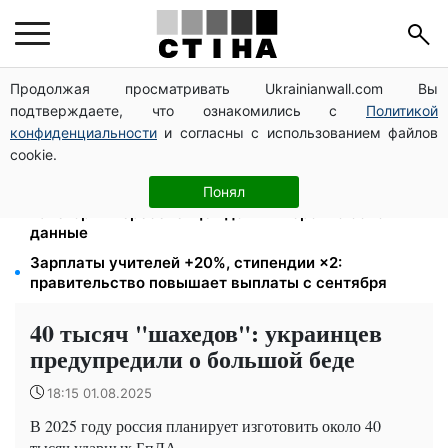
Продолжая просматривать Ukrainianwall.com Вы
172 940 грн защитят жилье от ареста за
подтверждаете, что ознакомились с
Политикой
коммуналку: с октября порог — 432 тысячи
конфиденциальности
и согласны с использованием файлов
8 451 грн вместо пакета малыша: Пенсионный фонд
cookie.
объяснил, как получить деньги
Выплаты ВПЛ в августе — 2000 и 3000 грн: 4
Понял
категории переселенцев должны срочно обновить
данные
Зарплаты учителей +20%, стипендии ×2:
правительство повышает выплаты с сентября
40 тысяч "шахедов": украинцев
предупредили о большой беде
18:15 01.08.2025
В 2025 году россия планирует изготовить около 40
тысяч ударных БпЛА