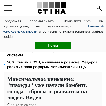
Продолжая просматривать Ukrainianwall.com Вы
172 940 грн защитят жилье от ареста за
подтверждаете, что ознакомились с
Политикой
коммуналку: с октября порог — 432 тысячи
конфиденциальности
и согласны с использованием файлов
8 451 грн вместо пакета малыша: Пенсионный фонд
cookie.
объяснил, как получить деньги
Цифровизация дел и ВВК: юрист Танасийчук —
Понял
почему проверки ТЦК не работают без смены
системы
200+ тысяч в СЗЧ, миллионы в розыске: Федоров
раскрыл план реформы мобилизации и ТЦК
Максимальное внимание:
"шахеды" уже начали бомбить
города - сбросы взрывчатки на
людей. Видео
15:30 21.09.2025