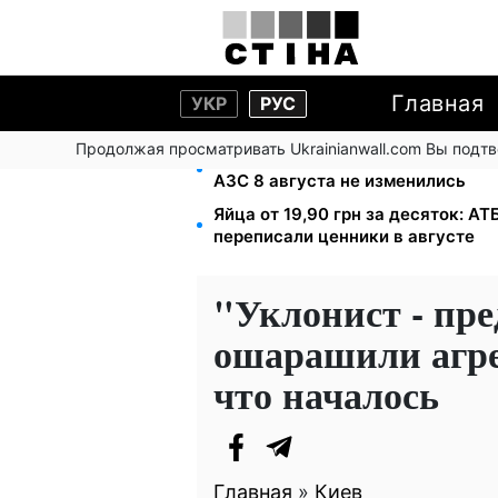
Главная
УКР
РУС
Продолжая просматривать Ukrainianwall.com Вы подт
Бензин от 77,90 грн, дизель до 9
АЗС 8 августа не изменились
Яйца от 19,90 грн за десяток: АТ
переписали ценники в августе
"Уклонист - пре
ошарашили агре
что началось
Главная
»
Киев