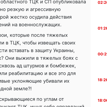
 областного ТЦК и СП опубликовала
02:2
чно резкую и агрессивную
рой жестко осудила действия
дений на военнослужащих.
01:2
ои, которые после тяжелых
ли в ТЦК, чтобы извещать своих
ти вставать в защиту Украины,
00:2
ук? Они выжили в тяжелых боях с
сквозь ад штурмов и бомбежек,
или реабилитацию и все это для
18:2
ливые уклоняющие убивали их
дной земле?!
 скрывающиеся по углам от
18:0
ачкают ТЦК, ищут себе оправданий