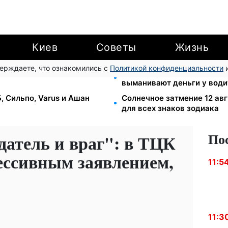
Киев
Советы
Жизнь
верждаете, что ознакомились с
Политикой конфиденциальности
и
7,90: цены на топливо на
Фейковые сайты сервисны
выманивают деньги у води
Б, Сильпо, Varus и Ашан
Солнечное затмение 12 авг
для всех знаков зодиака
По
датель и враг": в ТЦК
ссивным заявлением,
11:5
11:3