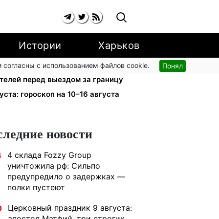
Истории
Харьков
 согласны с использованием файлов cookie.
Понял
х центров МВД: мошенники
телей перед выездом за границу
уста: гороскоп на 10–16 августа
следние новости
4 склада Fozzy Group
4
уничтожила рф: Сильпо
предупредило о задержках —
полки пустеют
Церковный праздник 9 августа:
0
апостол Матфий, три строгих