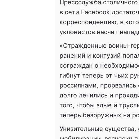
Прессслужба столичного
в сети Facebook достато
корреспонденцию, в кото
уклонистов насчет напа
«Стражденные воины-гер
ранений и контузий попа
сограждан о необходимос
гибнут теперь от чьих р
россиянами, прорвались 
долго лечились и проход
того, чтобы злые и трус
теперь безоружных на ро
Унизительные существа,
мобилизации, всячески п