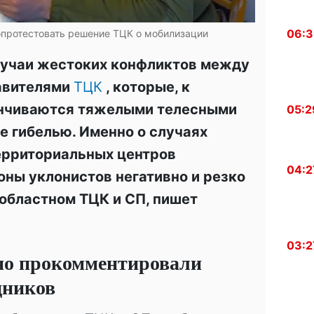
06:
 опротестовать решение ТЦК о мобилизации
лучаи жестоких конфликтов между
авителями
ТЦК
, которые, к
анчиваются тяжелыми телесными
05:2
 гибелью. Именно о случаях
ерриториальных центров
04:2
оны уклонистов негативно и резко
областном ТЦК и СП, пишет
03:2
но прокомментировали
дников