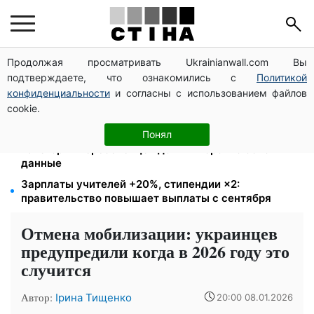
Продолжая просматривать Ukrainianwall.com Вы
172 940 грн защитят жилье от ареста за
подтверждаете, что ознакомились с
Политикой
коммуналку: с октября порог — 432 тысячи
конфиденциальности
и согласны с использованием файлов
8 451 грн вместо пакета малыша: Пенсионный фонд
cookie.
объяснил, как получить деньги
Выплаты ВПЛ в августе — 2000 и 3000 грн: 4
Понял
категории переселенцев должны срочно обновить
данные
Зарплаты учителей +20%, стипендии ×2:
правительство повышает выплаты с сентября
Отмена мобилизации: украинцев
предупредили когда в 2026 году это
случится
Автор:
Ірина Тищенко
20:00 08.01.2026