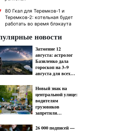
80 Гкал для Теремков-1 и
7
Теремков-2: котельная будет
работать во время блэкаута
пулярные новости
Затмение 12
августа: астролог
Базиленко дала
гороскоп на 3–9
августа для всех
знаков зодиака
Новый знак на
центральной улице:
водителям
грузовиков
запретили
остановку — штраф
до 680 грн
26 000 подписей —