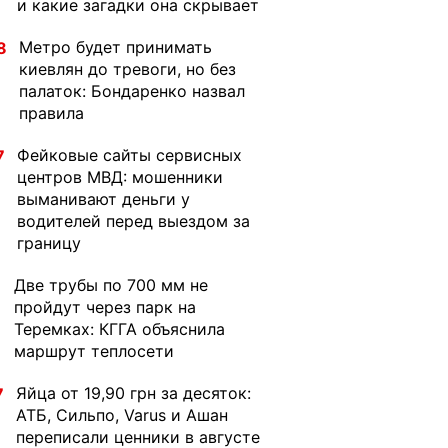
и какие загадки она скрывает
Метро будет принимать
8
киевлян до тревоги, но без
палаток: Бондаренко назвал
правила
Фейковые сайты сервисных
7
центров МВД: мошенники
выманивают деньги у
водителей перед выездом за
границу
Две трубы по 700 мм не
1
пройдут через парк на
Теремках: КГГА объяснила
маршрут теплосети
Яйца от 19,90 грн за десяток:
7
АТБ, Сильпо, Varus и Ашан
переписали ценники в августе