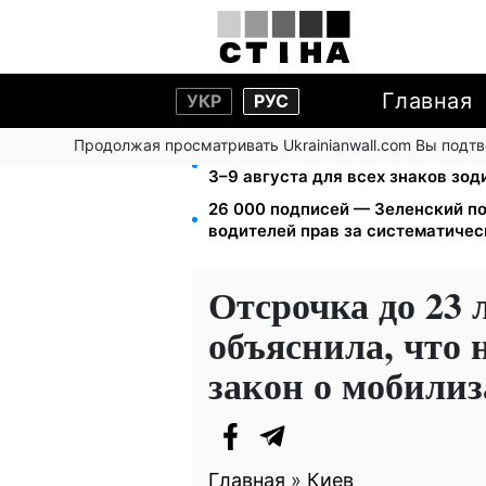
Главная
УКР
РУС
Продолжая просматривать Ukrainianwall.com Вы подт
Затмение 12 августа: астролог Б
3–9 августа для всех знаков зод
26 000 подписей — Зеленский п
водителей прав за систематиче
Отсрочка до 23 
объяснила, что 
закон о мобили
Главная
»
Киев