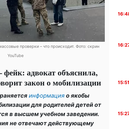
16:4
16:2
массовые проверки – что происходит. Фото: скрин
YouTube
– фейк: адвокат объяснила,
говорит закон о мобилизации
15:5
траняется
информация
о якобы
билизации для родителей детей от
чатся в высшем учебном заведении.
15:2
ния не отвечают действующему