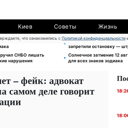
Киев
Советы
Жизнь
верждаете, что ознакомились с
Политикой конфиденциальности
и
азиленко дала гороскоп на
Новый знак на центрально
иака
запретили остановку — шт
оручил СНБО лишать
Солнечное затмение 12 авг
ские нарушения
для всех знаков зодиака
По
лет – фейк: адвокат
на самом деле говорит
18:2
зации
18:0