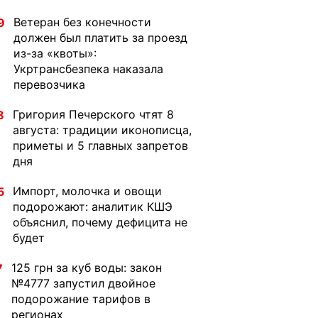
Ветеран без конечности
9
должен был платить за проезд
из-за «квоты»:
Укртрансбезпека наказала
перевозчика
Григория Печерского чтят 8
8
августа: традиции иконописца,
приметы и 5 главных запретов
дня
Импорт, молочка и овощи
5
подорожают: аналитик КШЭ
объяснил, почему дефицита не
будет
125 грн за куб воды: закон
7
№4777 запустил двойное
подорожание тарифов в
регионах