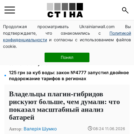
Продолжая просматривать Ukrainianwall.com Вы
Налоговые номера мужчин 18–60 лет передадут
подтверждаете, что ознакомились с
Политикой
ТЦК: Кабмин утвердил новые правила поиска
конфиденциальности
и согласны с использованием файлов
12 300 грн от УВКБ ООН: пенсионеры и безработные
cookie.
переселенцы получат выплаты в августе
Доллар по 44,50 грн, евро — 51,34: курс валют в
Понял
банках 9 августа
125 грн за куб воды: закон №4777 запустил двойное
подорожание тарифов в регионах
Владельцы плагин-гибридов
рискуют больше, чем думали: что
показал масштабный анализ
батарей
Автор:
Валерія Шумко
08:24 11.06.2026