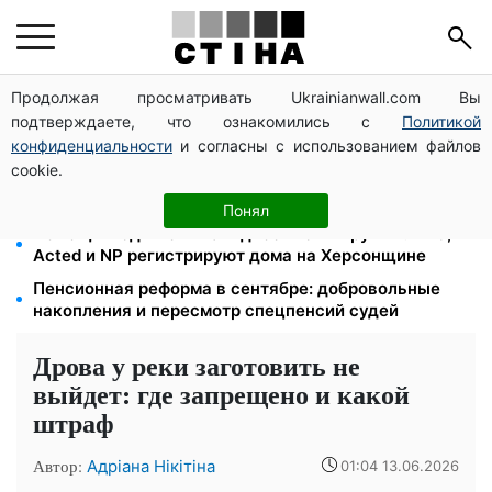
Продолжая просматривать Ukrainianwall.com Вы
Цифровизация дел и ВВК: юрист Танасийчук —
подтверждаете, что ознакомились с
Политикой
почему проверки ТЦК не работают без смены
системы
конфиденциальности
и согласны с использованием файлов
cookie.
200+ тысяч в СЗЧ, миллионы в розыске: Федоров
раскрыл план реформы мобилизации и ТЦК
Понял
Помощь людям с инвалидностью I-II группы: DRC,
Acted и NP регистрируют дома на Херсонщине
Пенсионная реформа в сентябре: добровольные
накопления и пересмотр спецпенсий судей
Дрова у реки заготовить не
выйдет: где запрещено и какой
штраф
Автор:
Адріана Нікітіна
01:04 13.06.2026