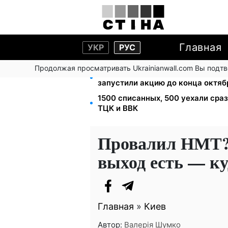
Главная
УКР
РУС
Продолжая просматривать Ukrainianwall.com Вы подт
Кэшбек до 40% на Netflix и YouT
запустили акцию до конца октяб
1500 списанных, 500 уехали сра
ТЦК и ВВК
Провалил НМТ? В
выход есть — ку
Главная
»
Киев
Автор:
Валерія Шумко