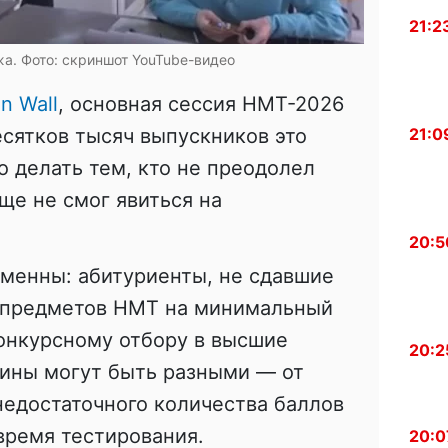
21:2
а. Фото: скриншот YouTube-видео
an Wall
, основная сессия НМТ-2026
сятков тысяч выпускников это
21:0
 делать тем, кто не преодолел
ще не смог явиться на
20:5
зменны: абитуриенты, не сдавшие
х предметов НМТ на минимальный
конкурсному отбору в высшие
20:2
чины могут быть разными — от
недостаточного количества баллов
время тестирования.
20:0