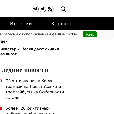
Истории
Харьков
 согласны с использованием файлов cookie.
Понял
тябре: добровольные накопления
удей
иевстар и lifecell дают скидки
ез льгот
следние новости
Обесточивание в Киеве:
3
трамваи на Павла Усенко и
троллейбусы на Соборности
встали
Более 120 фиктивных
9
мобилизаций в реестре