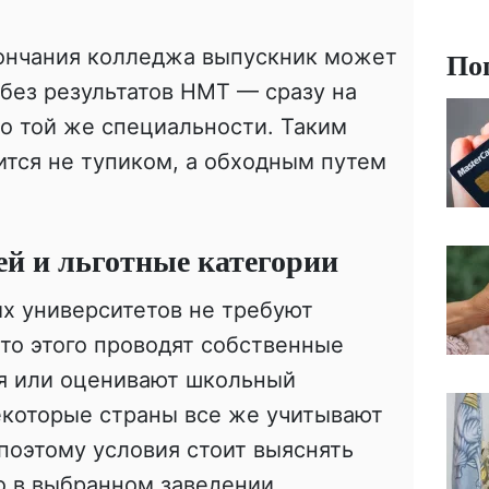
кончания колледжа выпускник может
По
 без результатов НМТ — сразу на
по той же специальности. Таким
тся не тупиком, а обходным путем
ей и льготные категории
х университетов не требуют
то этого проводят собственные
я или оценивают школьный
некоторые страны все же учитывают
 поэтому условия стоит выяснять
о в выбранном заведении.