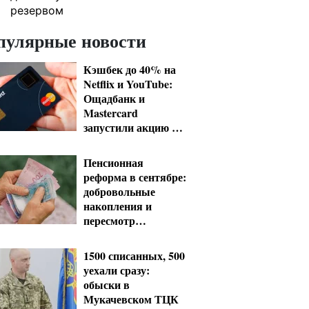
резервом
пулярные новости
Кэшбек до 40% на
Netflix и YouTube:
Ощадбанк и
Mastercard
запустили акцию до
конца октября
Пенсионная
реформа в сентябре:
добровольные
накопления и
пересмотр
спецпенсий судей
1500 списанных, 500
уехали сразу:
обыски в
Мукачевском ТЦК