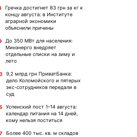
Гречка достигнет 83 грн за кг к
3
концу августа: в Институте
аграрной экономики
объяснили причины
До 350 МВт для населения:
9
Минэнерго внедряет
отдельные списки на зиму и
лето
9,2 млрд грн ПриватБанка:
0
дело Коломойского и пятерых
экс-сотрудников передали в
суд
Успенский пост 1–14 августа:
5
календар питания на 14 дней,
кому нельзя поститься
Более 400 тыс. кв. м складов
7