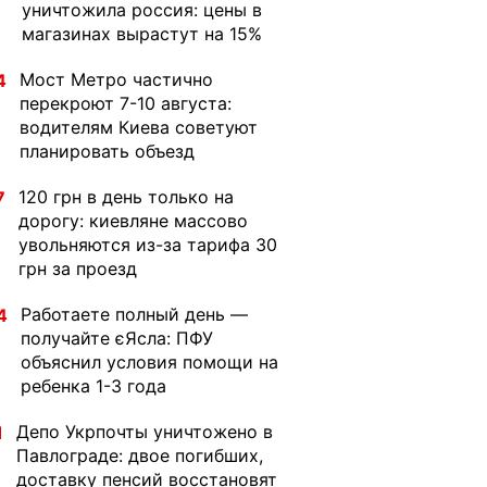
уничтожила россия: цены в
магазинах вырастут на 15%
Мост Метро частично
4
перекроют 7-10 августа:
водителям Киева советуют
планировать объезд
120 грн в день только на
7
дорогу: киевляне массово
увольняются из-за тарифа 30
грн за проезд
Работаете полный день —
4
получайте єЯсла: ПФУ
объяснил условия помощи на
ребенка 1-3 года
Депо Укрпочты уничтожено в
1
Павлограде: двое погибших,
доставку пенсий восстановят