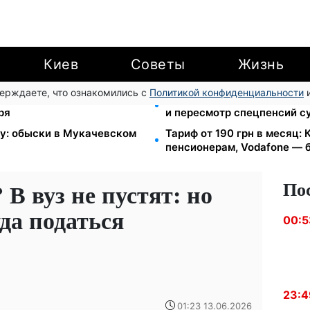
Киев
Советы
Жизнь
верждаете, что ознакомились с
Политикой конфиденциальности
и
ube: Ощадбанк и Mastercard
Пенсионная реформа в сен
ря
и пересмотр спецпенсий с
зу: обыски в Мукачевском
Тариф от 190 грн в месяц: К
пенсионерам, Vodafone — б
По
 вуз не пустят: но
да податься
00:5
23:4
01:23 13.06.2026