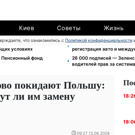
Киев
Советы
Жизнь
верждаете, что ознакомились с
Политикой конфиденциальности
и
ния: Камельчук предлагает
10 заявок — и МСЦ МВД при
бщих условиях
регистрация авто и между
: Пенсионный фонд
26 000 подписей — Зелен
водителей прав за систем
По
ово покидают Польшу:
дут ли им замену
18:2
18:0
09:27 13.06.2026