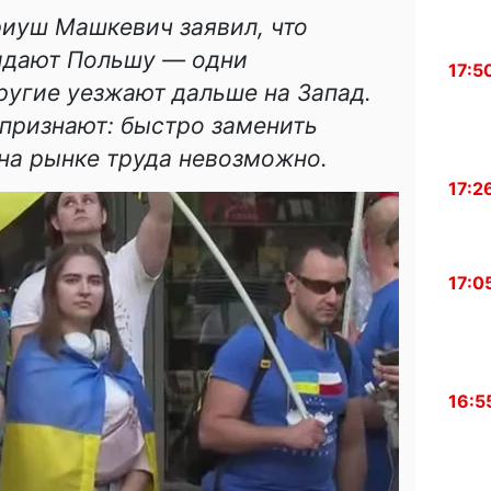
иуш Машкевич заявил, что
идают Польшу — одни
17:5
ругие уезжают дальше на Запад.
признают: быстро заменить
на рынке труда невозможно.
17:2
17:0
16:5