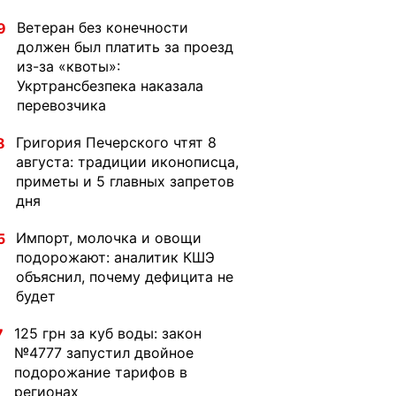
Ветеран без конечности
9
должен был платить за проезд
из-за «квоты»:
Укртрансбезпека наказала
перевозчика
Григория Печерского чтят 8
8
августа: традиции иконописца,
приметы и 5 главных запретов
дня
Импорт, молочка и овощи
5
подорожают: аналитик КШЭ
объяснил, почему дефицита не
будет
125 грн за куб воды: закон
7
№4777 запустил двойное
подорожание тарифов в
регионах