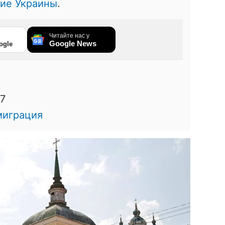
ие Украины
.
Читайте нас у
Google News
ogle
27
миграция