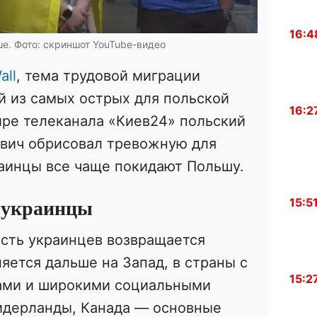
16:4
е. Фото: скриншот YouTube-видео
all
, тема трудовой миграции
й из самых острых для польской
16:2
ире телеканала «Киев24» польский
вич обрисовал тревожную для
аинцы все чаще покидают Польшу.
 украинцы
15:5
асть украинцев возвращается
яется дальше на Запад, в страны с
15:2
ами и широкими социальными
Нидерланды, Канада — основные