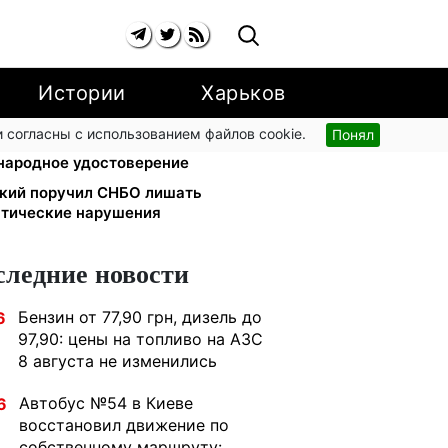
Истории
Харьков
 согласны с использованием файлов cookie.
Понял
едет в громаду: обмен прав,
народное удостоверение
ский поручил СНБО лишать
атические нарушения
следние новости
Бензин от 77,90 грн, дизель до
6
97,90: цены на топливо на АЗС
8 августа не изменились
Автобус №54 в Киеве
6
восстановил движение по
собственному маршруту: