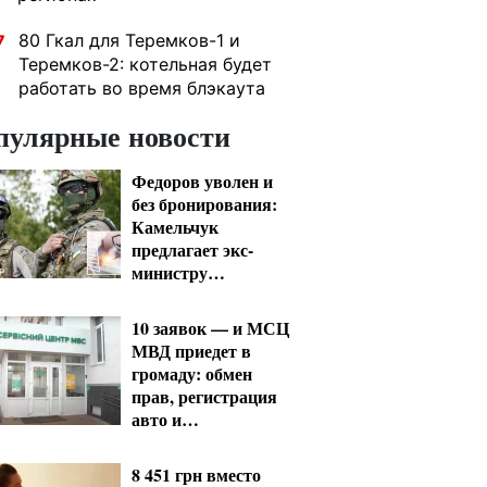
80 Гкал для Теремков-1 и
7
Теремков-2: котельная будет
работать во время блэкаута
пулярные новости
Федоров уволен и
без бронирования:
Камельчук
предлагает экс-
министру
мобилизацию на
общих условиях
10 заявок — и МСЦ
МВД приедет в
громаду: обмен
прав, регистрация
авто и
международное
удостоверение
8 451 грн вместо