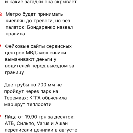
и какие загадки она скрывает
Метро будет принимать
8
киевлян до тревоги, но без
палаток: Бондаренко назвал
правила
Фейковые сайты сервисных
7
центров МВД: мошенники
выманивают деньги у
водителей перед выездом за
границу
Две трубы по 700 мм не
1
пройдут через парк на
Теремках: КГГА объяснила
маршрут теплосети
Яйца от 19,90 грн за десяток:
7
АТБ, Сильпо, Varus и Ашан
переписали ценники в августе