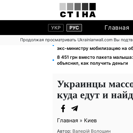
Главная
УКР
РУС
Продолжая просматривать Ukrainianwall.com Вы подт
Федоров уволен и без бронирова
экс-министру мобилизацию на о
8 451 грн вместо пакета малыша
объяснил, как получить деньги
Украинцы масс
куда едут и най
Главная
»
Киев
Автор:
Валерій Волошин