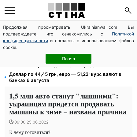
Продолжая просматривать Ukrainianwall.com Вы
200+ тысяч в СЗЧ, миллионы в розыске: Федоров
подтверждаете, что ознакомились с
Политикой
раскрыл план реформы мобилизации и ТЦК
конфиденциальности
и согласны с использованием файлов
Помощь людям с инвалидностью I-II группы: DRC,
cookie.
Acted и NP регистрируют дома на Херсонщине
113 млрд грн задолжали украинцы за коммуналку:
Понял
830 тысяч производств в реестре должников
Доллар по 44,45 грн, евро — 51,22: курс валют в
банках 6 августа
1,5 млн авто станут "лишними":
украинцам придется продавать
машины к зиме – названа причина
09:00 25.06.2022
К чему готовиться?