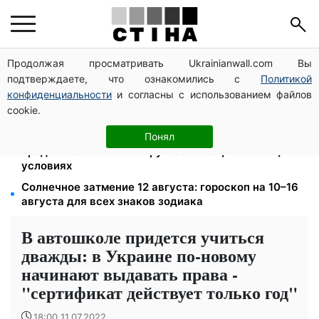
Продолжая просматривать Ukrainianwall.com Вы
Тариф 2,64 грн за киловатт с 1 октября: владельцы
подтверждаете, что ознакомились с
Политикой
электроотопления будут платить на 39% меньше
конфиденциальности
и согласны с использованием файлов
Среда 12 августа — самый опасный день недели:
cookie.
что можно и нельзя делать с 10 по 16 августа
Федоров уволен и без бронирования: Камельчук
Понял
предлагает экс-министру мобилизацию на общих
условиях
Солнечное затмение 12 августа: гороскоп на 10–16
августа для всех знаков зодиака
В автошколе придется учиться
дважды: в Украине по-новому
начинают выдавать права -
"сертификат действует только год"
18:00 11.07.2022