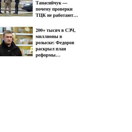
Танасийчук —
почему проверки
ТЦК не работают
без смены системы
200+ тысяч в СЗЧ,
миллионы в
розыске: Федоров
раскрыл план
реформы
мобилизации и ТЦК