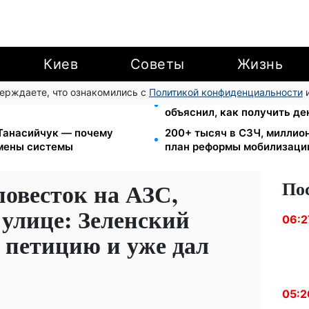
Киев
Советы
Жизнь
верждаете, что ознакомились с
Политикой конфиденциальности
и
еста за коммуналку: с
8 451 грн вместо пакета 
объяснил, как получить де
 Танасийчук — почему
200+ тысяч в СЗЧ, миллио
смены системы
план реформы мобилизаци
По
повесток на АЗС,
 улице: Зеленский
06:2
 петицию и уже дал
05:2