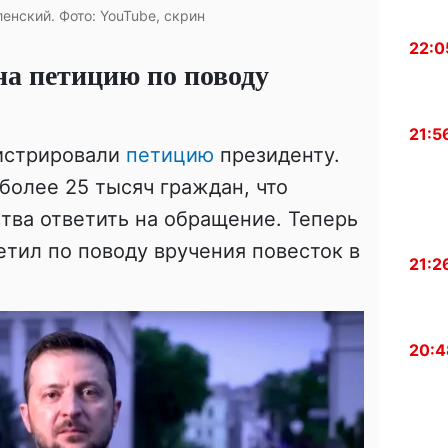
енский. Фото: YouTube, скрин
22:0
на петицию по поводу
21:5
истрировали
петицию
президенту.
олее 25 тысяч граждан, что
ства ответить на обращение. Теперь
тил по поводу вручения повесток в
21:2
20:4