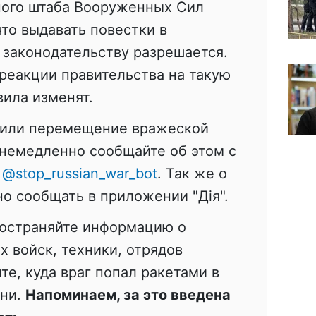
ного штаба Вооруженных Сил
что выдавать повестки в
 законодательству разрешается.
еакции правительства на такую ​​
ила изменят.
тили перемещение вражеской
 немедленно сообщайте об этом с
:
@stop_russian_war_bot
. Так же о
о сообщать в приложении "Дія".
ространяйте информацию о
 войск, техники, отрядов
те, куда враг попал ракетами в
ени.
Напоминаем, за это введена