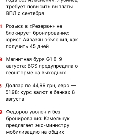
требует повысить выплаты
ВПЛ с сентября
Розыск в «Резерв+» не
1
блокирует бронирование:
юрист Айвазян объяснил, как
получить 45 дней
Магнитная буря G1 8–9
9
августа: BGS предупредила о
геошторме на выходных
Доллар по 44,99 грн, евро —
3
51,98: курс валют в банках 8
августа
Федоров уволен и без
9
бронирования: Камельчук
предлагает экс-министру
мобилизацию на общих