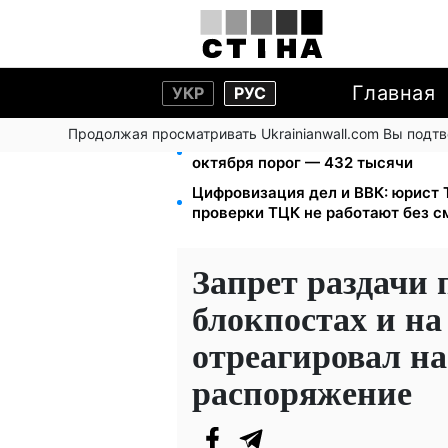
Главная
УКР
РУС
Продолжая просматривать Ukrainianwall.com Вы подт
172 940 грн защитят жилье от ар
октября порог — 432 тысячи
Цифровизация дел и ВВК: юрист
проверки ТЦК не работают без 
Запрет раздачи 
блокпостах и на
отреагировал на
распоряжение