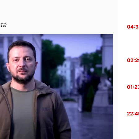
та
04:3
02:2
01:2
22:4