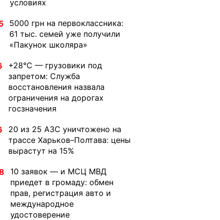
условиях
5000 грн на первоклассника:
5
61 тыс. семей уже получили
«Пакунок школяра»
+28°C — грузовики под
6
запретом: Служба
восстановления назвала
ограничения на дорогах
госзначения
20 из 25 АЗС уничтожено на
6
трассе Харьков–Полтава: цены
вырастут на 15%
10 заявок — и МСЦ МВД
8
приедет в громаду: обмен
прав, регистрация авто и
международное
удостоверение