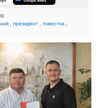
Google News
ogle
00
ький
,
президент
,
повестка
,