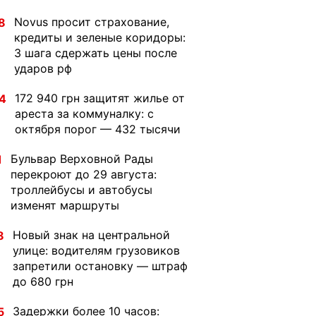
Novus просит страхование,
8
кредиты и зеленые коридоры:
3 шага сдержать цены после
ударов рф
172 940 грн защитят жилье от
4
ареста за коммуналку: с
октября порог — 432 тысячи
Бульвар Верховной Рады
1
перекроют до 29 августа:
троллейбусы и автобусы
изменят маршруты
Новый знак на центральной
8
улице: водителям грузовиков
запретили остановку — штраф
до 680 грн
Задержки более 10 часов:
5