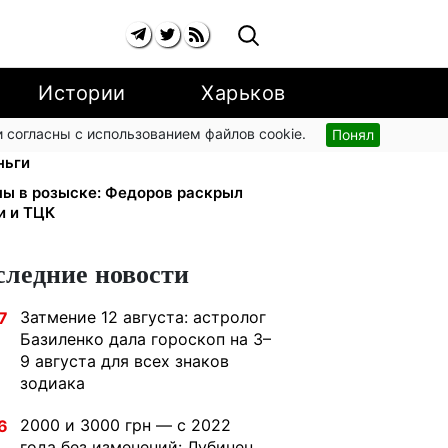
Истории
Харьков
 согласны с использованием файлов cookie.
Понял
малыша: Пенсионный фонд
ньги
ны в розыске: Федоров раскрыл
и и ТЦК
следние новости
Затмение 12 августа: астролог
7
Базиленко дала гороскоп на 3–
9 августа для всех знаков
зодиака
2000 и 3000 грн — с 2022
6
года без изменений: Лубинец