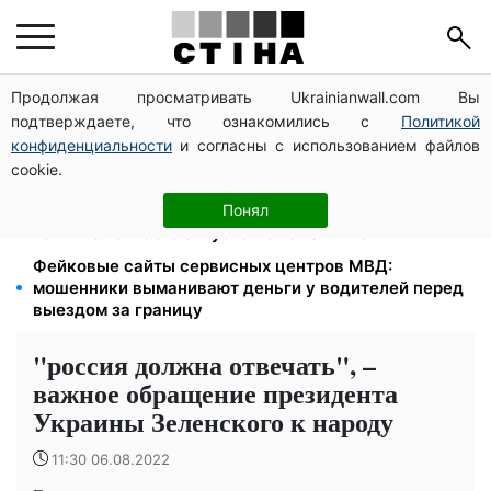
Продолжая просматривать Ukrainianwall.com Вы
Тарифы Киевстар и Vodafone подешевели до 50%:
подтверждаете, что ознакомились с
Политикой
сколько стоит связь в августе
конфиденциальности
и согласны с использованием файлов
До 19 400 грн на дрова: ПФУ принимает заявления
cookie.
на субсидию для владельцев печного отопления
Бензин от 77,90 грн, дизель до 97,90: цены на
Понял
топливо на АЗС 8 августа не изменились
Фейковые сайты сервисных центров МВД:
мошенники выманивают деньги у водителей перед
выездом за границу
"россия должна отвечать", –
важное обращение президента
Украины Зеленского к народу
11:30 06.08.2022