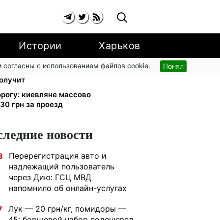
Истории
Харьков
 согласны с использованием файлов cookie.
Понял
лидности с 1 сентября: от 2595 до
получит
дорогу: киевляне массово
30 грн за проезд
следние новости
Перерегистрация авто и
3
надлежащий пользователь
через Дию: ГСЦ МВД
напомнило об онлайн-услугах
Лук — 20 грн/кг, помидоры —
7
45: борщевой набор подешевел