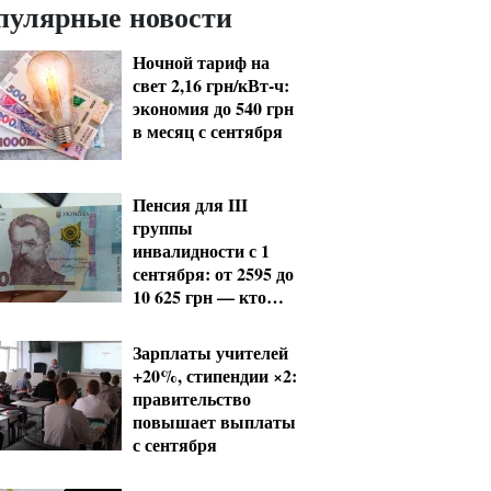
пулярные новости
Ночной тариф на
свет 2,16 грн/кВт-ч:
экономия до 540 грн
в месяц с сентября
Пенсия для III
группы
инвалидности с 1
сентября: от 2595 до
10 625 грн — кто
сколько получит
Зарплаты учителей
+20%, стипендии ×2:
правительство
повышает выплаты
с сентября