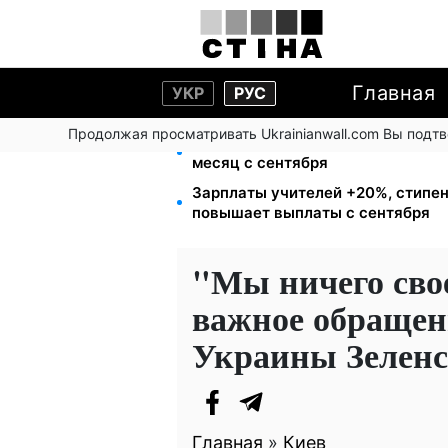
Главная
УКР
РУС
Продолжая просматривать Ukrainianwall.com Вы подт
Ночной тариф на свет 2,16 грн/кВ
месяц с сентября
Зарплаты учителей +20%, стипен
повышает выплаты с сентября
"Мы ничего свое
важное обращен
Украины Зеленс
Главная
»
Киев