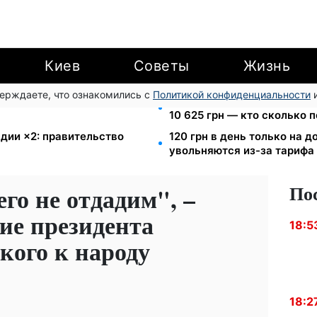
Киев
Советы
Жизнь
верждаете, что ознакомились с
Политикой конфиденциальности
и
т-ч: экономия до 540 грн в
Пенсия для III группы инва
10 625 грн — кто сколько 
дии ×2: правительство
120 грн в день только на 
увольняются из-за тарифа 
По
го не отдадим", –
ие президента
18:5
кого к народу
18:2