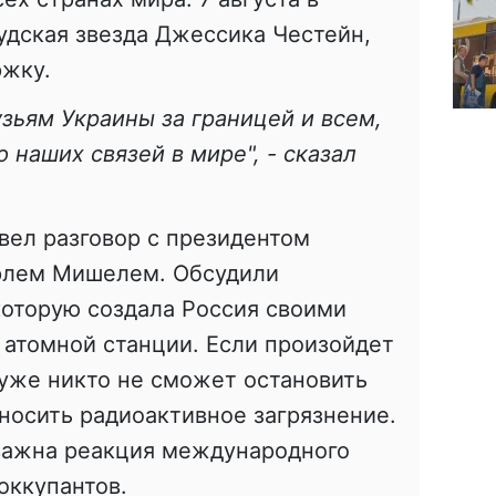
удская звезда Джессика Честейн,
ржку.
узьям Украины за границей и всем,
 наших связей в мире", - сказал
вел разговор с президентом
рлем Мишелем. Обсудили
оторую создала Россия своими
атомной станции. Если произойдет
 уже никто не сможет остановить
зносить радиоактивное загрязнение.
важна реакция международного
оккупантов.