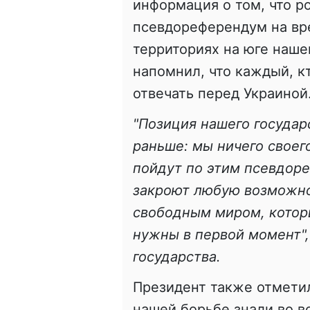
информация о том, что р
псевдореферендум на вр
территориях на юге наше
напомнил, что каждый, кт
отвечать перед Украиной
"Позиция нашего государс
раньше: мы ничего своег
пойдут по этим псевдор
закроют любую возможно
свободным миром, котор
нужны в первой момент",
государства.
Президент также отметил
нашей борьбе знали во вс