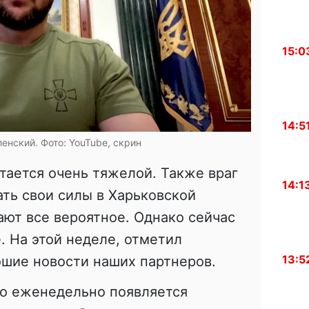
15:0
14:5
енский. Фото: YouTube, скрин
тается очень тяжелой. Также враг
14:1
ть свои силы в Харьковской
ают все вероятное. Однако сейчас
 На этой неделе, отметил
13:5
ошие новости наших партнеров.
то еженедельно появляется