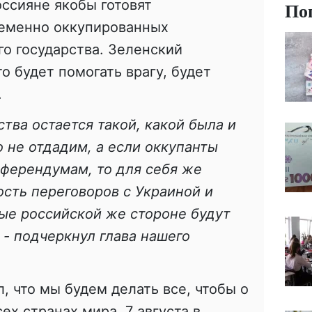
оссияне якобы готовят
По
еменно оккупированных
го государства. Зеленский
о будет помогать врагу, будет
.
тва остается такой, какой была и
о не отдадим, а если оккупанты
еферендумам, то для себя же
сть переговоров с Украиной и
ые российской же стороне будут
 - подчеркнул глава нашего
, что мы будем делать все, чтобы о
ех странах мира. 7 августа в