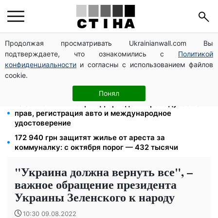
Продолжая просматривать Ukrainianwall.com Вы
125 грн за куб воды: закон №4777 запустил двойное
подтверждаете, что ознакомились с
Политикой
подорожание тарифов в регионах
конфиденциальности
и согласны с использованием файлов
Федоров уволен и без бронирования: Камельчук
cookie.
предлагает экс-министру мобилизацию на общих
условиях
Понял
10 заявок — и МСЦ МВД приедет в громаду: обмен
прав, регистрация авто и международное
удостоверение
172 940 грн защитят жилье от ареста за
коммуналку: с октября порог — 432 тысячи
"Украина должна вернуть все", –
важное обращение президента
Украины Зеленского к народу
10:30 09.08.2022