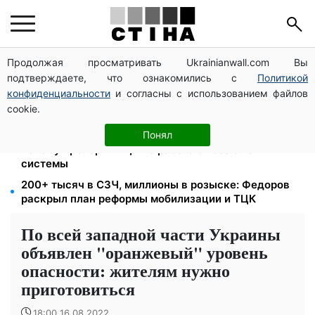
Продолжая просматривать Ukrainianwall.com Вы
172 940 грн защитят жилье от ареста за
подтверждаете, что ознакомились с
Политикой
коммуналку: с октября порог — 432 тысячи
конфиденциальности
и согласны с использованием файлов
8 451 грн вместо пакета малыша: Пенсионный фонд
cookie.
объяснил, как получить деньги
Цифровизация дел и ВВК: юрист Танасийчук —
Понял
почему проверки ТЦК не работают без смены
системы
200+ тысяч в СЗЧ, миллионы в розыске: Федоров
раскрыл план реформы мобилизации и ТЦК
По всей западной части Украины
объявлен "оранжевый" уровень
опасности: жителям нужно
приготовиться
18:00 16.08.2022