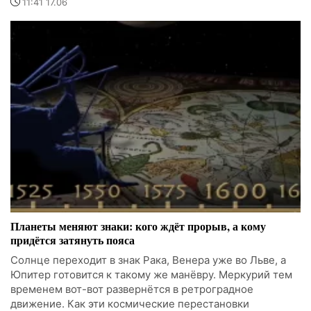
11:41 17.06
Планеты меняют знаки: кого ждёт прорыв, а кому
придётся затянуть пояса
Солнце переходит в знак Рака, Венера уже во Льве, а
Юпитер готовится к такому же манёвру. Меркурий тем
временем вот-вот развернётся в ретроградное
движение. Как эти космические перестановки