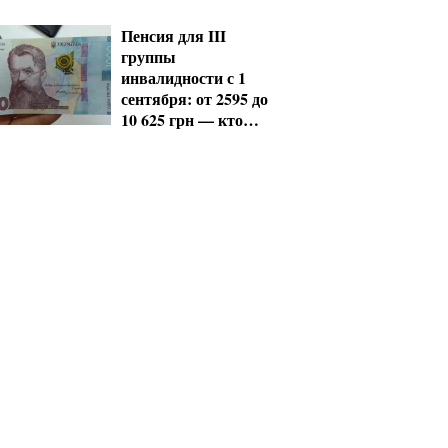
должны срочно
обновить данные
Пенсия для III
группы
инвалидности с 1
сентября: от 2595 до
10 625 грн — кто
сколько получит