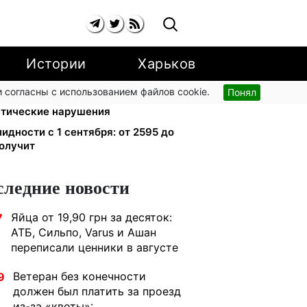
Истории
Харьков
 согласны с использованием файлов cookie.
Понял
ский поручил СНБО лишать
атические нарушения
лидности с 1 сентября: от 2595 до
получит
следние новости
Яйца от 19,90 грн за десяток:
7
АТБ, Сильпо, Varus и Ашан
переписали ценники в августе
Ветеран без конечности
9
должен был платить за проезд
из-за «квоты»: