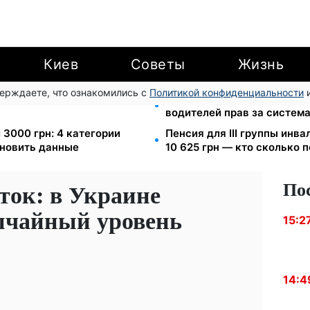
Киев
Советы
Жизнь
верждаете, что ознакомились с
Политикой конфиденциальности
и
еста за коммуналку: с
26 000 подписей — Зелен
водителей прав за систем
 3000 грн: 4 категории
Пенсия для III группы инва
новить данные
10 625 грн — кто сколько 
По
уток: в Украине
ычайный уровень
15:2
14:4