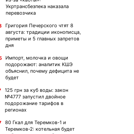
Укртрансбезпека наказала
перевозчика
Григория Печерского чтят 8
8
августа: традиции иконописца,
приметы и 5 главных запретов
дня
Импорт, молочка и овощи
5
подорожают: аналитик КШЭ
объяснил, почему дефицита не
будет
125 грн за куб воды: закон
7
№4777 запустил двойное
подорожание тарифов в
регионах
80 Гкал для Теремков-1 и
7
Теремков-2: котельная будет