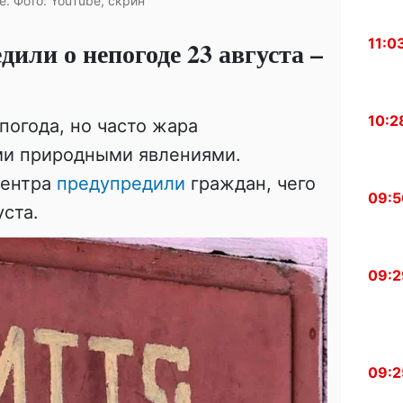
. Фото: YouTube, скрин
11:0
или о непогоде 23 августа –
10:2
погода, но часто жара
ми природными явлениями.
центра
предупредили
граждан, чего
09:5
уста.
09:2
09:2