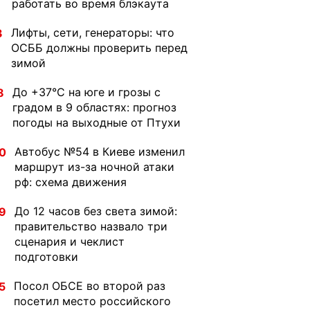
работать во время блэкаута
Лифты, сети, генераторы: что
3
ОСББ должны проверить перед
зимой
До +37°C на юге и грозы с
8
градом в 9 областях: прогноз
погоды на выходные от Птухи
Автобус №54 в Киеве изменил
0
маршрут из-за ночной атаки
рф: схема движения
До 12 часов без света зимой:
9
правительство назвало три
сценария и чеклист
подготовки
Посол ОБСЕ во второй раз
5
посетил место российского