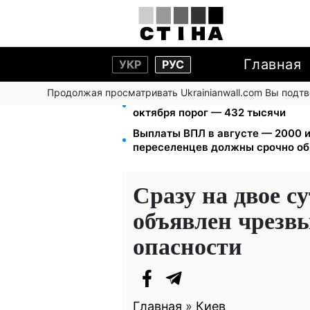
Главная
УКР
РУС
Продолжая просматривать Ukrainianwall.com Вы подт
172 940 грн защитят жилье от ар
октября порог — 432 тысячи
Выплаты ВПЛ в августе — 2000 и
переселенцев должны срочно об
Сразу на двое с
объявлен чрезв
опасности
Главная
»
Киев