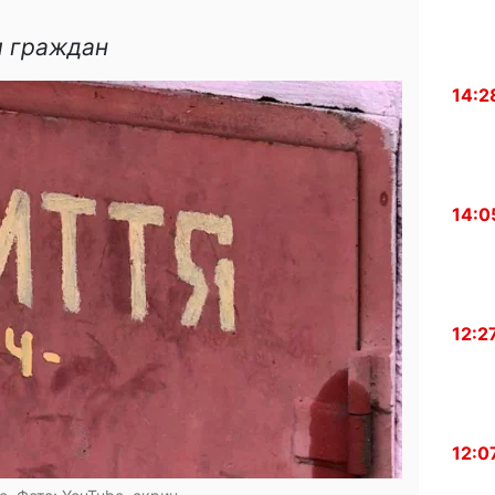
я граждан
14:2
14:0
12:2
12:0