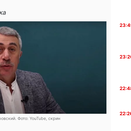
ка
23:4
23:2
22:4
22:2
овский. Фото: YouTube, скрин