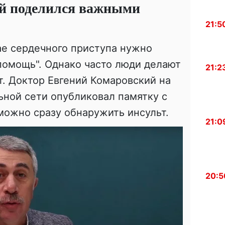
й поделился важными
21:5
ае сердечного приступа нужно
помощь". Однако часто люди делают
21:2
т. Доктор Евгений Комаровский на
ьной сети опубликовал памятку с
можно сразу обнаружить инсульт.
21:0
20:5