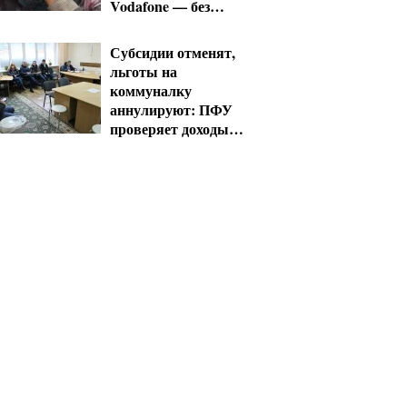
Vodafone — без
льгот
Субсидии отменят,
льготы на
коммуналку
аннулируют: ПФУ
проверяет доходы
пенсионеров в
августе