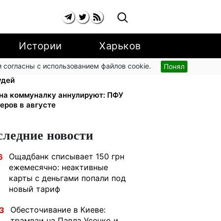
Истории
Харьков
 согласны с использованием файлов cookie.
Понял
тябре: добровольные накопления
удей
 на коммуналку аннулируют: ПФУ
еров в августе
следние новости
Ощадбанк списывает 150 грн
6
ежемесячно: неактивные
карты с деньгами попали под
новый тариф
Обесточивание в Киеве:
3
трамваи на Павла Усенко и