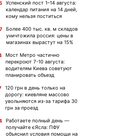
Успенский пост 1–14 августа:
5
календар питания на 14 дней,
кому нельзя поститься
Более 400 тыс. кв. м складов
7
уничтожила россия: цены в
магазинах вырастут на 15%
Мост Метро частично
4
перекроют 7-10 августа:
водителям Киева советуют
планировать объезд
120 грн в день только на
7
дорогу: киевляне массово
увольняются из-за тарифа 30
грн за проезд
Работаете полный день —
4
получайте єЯсла: ПФУ
объяснил условия помощи на