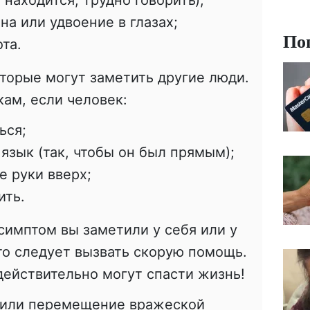
 находится, трудно говорить);
на или удвоение в глазах;
По
та.
торые могут заметить другие люди.
кам, если человек:
ься;
язык (так, чтобы он был прямым);
е руки вверх;
ить.
 симптом вы заметили у себя или у
то следует вызвать скорую помощь.
 действительно могут спасти жизнь!
тили перемещение вражеской