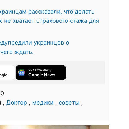
краинцам рассказали, что делать
х не хватает страхового стажа для
едупредили украинцев о
чего ждать.
Читайте нас у
Google News
ogle
30
й ,
Доктор
,
медики
,
советы
,