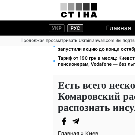
Главная
УКР
РУС
Продолжая просматривать Ukrainianwall.com Вы подт
Кэшбек до 40% на Netflix и YouT
запустили акцию до конца октяб
Тариф от 190 грн в месяц: Киевста
пенсионерам, Vodafone — без ль
Есть всего неск
Комаровский рас
распознать инсу
Главная
»
Киев