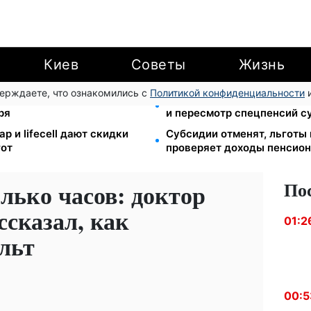
Киев
Советы
Жизнь
верждаете, что ознакомились с
Политикой конфиденциальности
и
ube: Ощадбанк и Mastercard
Пенсионная реформа в сен
ря
и пересмотр спецпенсий с
р и lifecell дают скидки
Субсидии отменят, льготы
гот
проверяет доходы пенсион
По
олько часов: доктор
сказал, как
01:2
льт
00:5