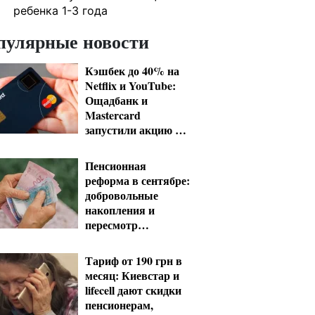
ребенка 1-3 года
пулярные новости
Кэшбек до 40% на
Netflix и YouTube:
Ощадбанк и
Mastercard
запустили акцию до
конца октября
Пенсионная
реформа в сентябре:
добровольные
накопления и
пересмотр
спецпенсий судей
Тариф от 190 грн в
месяц: Киевстар и
lifecell дают скидки
пенсионерам,