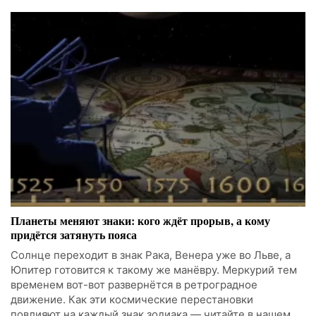
Планеты меняют знаки: кого ждёт прорыв, а кому
придётся затянуть пояса
Солнце переходит в знак Рака, Венера уже во Льве, а
Юпитер готовится к такому же манёвру. Меркурий тем
временем вот-вот развернётся в ретроградное
движение. Как эти космические перестановки
повлияют на каждый знак зодиака — читайте в нашем