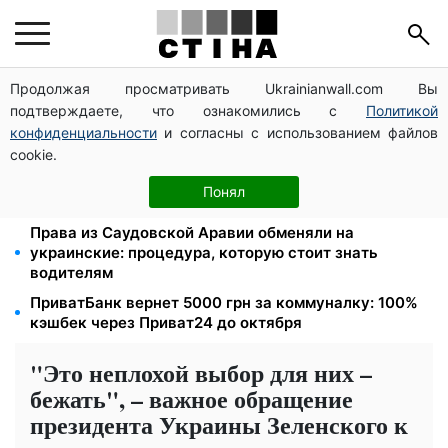
Продолжая просматривать Ukrainianwall.com Вы
Тарифы на воду взлетели до 91,24 грн/куб, газ
подтверждаете, что ознакомились с
Политикой
может достичь 15 грн: коммунальные цены в
августе
конфиденциальности
и согласны с использованием файлов
cookie.
Субсидии отменят, льготы на коммуналку
аннулируют: ПФУ проверяет доходы пенсионеров в
Понял
августе
Права из Саудовской Аравии обменяли на
украинские: процедура, которую стоит знать
водителям
ПриватБанк вернет 5000 грн за коммуналку: 100%
кэшбек через Приват24 до октября
"Это неплохой выбор для них –
бежать", – важное обращение
президента Украины Зеленского к