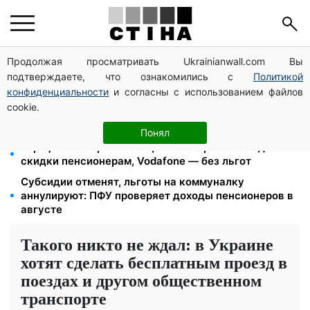
Продолжая просматривать Ukrainianwall.com Вы
Директор ДОЗ Киева Татьяна Мостепан:
подтверждаете, что ознакомились с
Политикой
Демографический кризис нуждается в новых
решениях уже сегодня
конфиденциальности
и согласны с использованием файлов
cookie.
Пенсионная реформа в сентябре: добровольные
накопления и пересмотр спецпенсий судей
Понял
Тариф от 190 грн в месяц: Киевстар и lifecell дают
скидки пенсионерам, Vodafone — без льгот
Субсидии отменят, льготы на коммуналку
аннулируют: ПФУ проверяет доходы пенсионеров в
августе
Такого никто не ждал: в Украине
хотят сделать бесплатным проезд в
поездах и другом общественном
транспорте