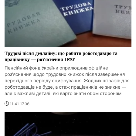
Трудові після дедлайну: що робити роботодавцю та
працівнику — роз'яснення ПФУ
Пенсійний фонд України оприлюднив офіційне
роз'яснення щодо трудових книжок після завершення
перехідного періоду оцифрування. Жодних штрафів для
роботодавців не буде, а стаж працівників не зникне —
але є важливі деталі, які варто знати обом сторонам.
11:41 17.06