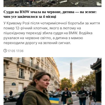
Суддя на BMW мчала на червоне, дитина — на зелене:
чим усе закінчилося за 4 місяці
У Кривому Розі після чотиримісячної боротьби за життя
помер 12-річний хлопчик, якого в лютому на
пішохідному переході збила суддя на BMW. Водійка
рухалася на червоне світло, а дитина з мамою
переходили дорогу на зелений сигнал.
17:05 17.06