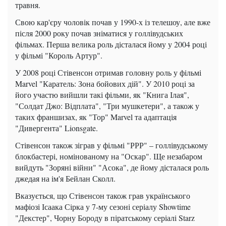
травня.
Свою кар'єру чоловік почав у 1990-х із телешоу, але вже
після 2000 року почав зніматися у голлівудських
фільмах. Перша велика роль дісталася йому у 2004 році
у фільмі "Король Артур".
У 2008 році Стівенсон отримав головну роль у фільмі
Marvel "Каратель: Зона бойових дій". У 2010 році за
його участю вийшли такі фільми, як "Книга Ілая",
"Солдат Джо: Відплата", "Три мушкетери", а також у
таких франшизах, як "Тор" Marvel та адаптація
"Дивергента" Lionsgate.
Стівенсон також зіграв у фільмі "РРР" – голлівудському
блокбастері, номінованому на "Оскар". Ще незабаром
вийдуть "Зоряні війни" "Асока", де йому дісталася роль
джедая на ім'я Бейлан Сколл.
Вказується, що Стівенсон також грав українського
мафіозі Ісаака Сірка у 7-му сезоні серіалу Showtime
"Декстер", Чорну Бороду в піратському серіалі Starz