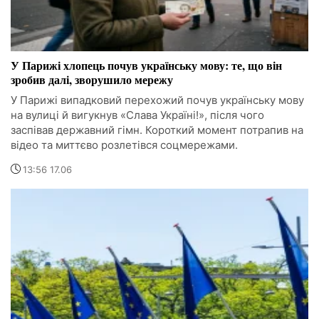
У Парижі хлопець почув українську мову: те, що він
зробив далі, зворушило мережу
У Парижі випадковий перехожий почув українську мову
на вулиці й вигукнув «Слава Україні!», після чого
заспівав державний гімн. Короткий момент потрапив на
відео та миттєво розлетівся соцмережами.
13:56 17.06