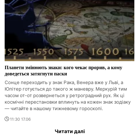
Планети змінюють знаки: кого чекає прорив, а кому
доведеться затягнути паски
Сонце переходить у знак Рака, Венера вже у Льві, а
Юпітер готується до такого ж маневру. Меркурій тим
часом от-от розвернеться у ретроградний рух. Як ці
космічні перестановки вплинуть на кожен знак зодіаку
— читайте в нашому тижневому гороскопі.
11:30 17.06
Читати далі