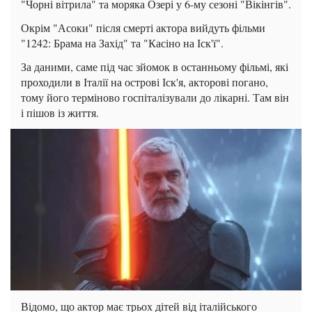
"Чорні вітрила" та моряка Озері у 6-му сезоні "Вікінгів".
Окрім "Асоки" після смерті актора вийдуть фільми
"1242: Брама на Захід" та "Касіно на Іск'ї".
За даними, саме під час зйомок в останньому фільмі, які
проходили в Італії на острові Іск'я, акторові погано,
тому його терміново госпіталізували до лікарні. Там він
і пішов із життя.
Відомо, що актор має трьох дітей від італійського