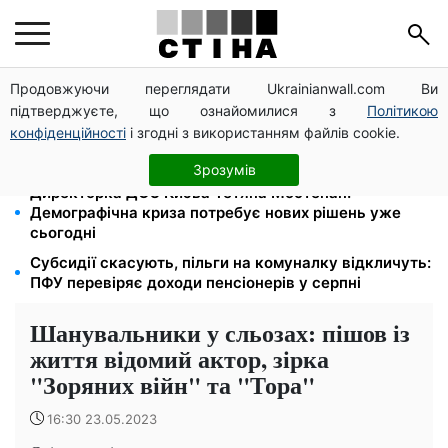
Продовжуючи переглядати Ukrainianwall.com Ви
Працюєте повний день — отримуйте єЯсла: ПФУ
підтверджуєте, що ознайомилися з
Політикою
пояснив умови допомоги на дитину 1-3 роки
конфіденційності
і згодні з використанням файлів cookie.
113 млрд грн заборгували українці за комуналку:
830 тисяч проваджень у реєстрі боржників
Зрозумів
Директорка ДОЗ Києва Тетяна Мостепан:
Демографічна криза потребує нових рішень уже
сьогодні
Субсидії скасують, пільги на комуналку відкличуть:
ПФУ перевіряє доходи пенсіонерів у серпні
Шанувальники у сльозах: пішов із
життя відомий актор, зірка
"Зоряних війн" та "Тора"
16:30 23.05.2023