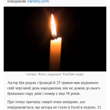
повідомляє
.
variety.com
Свічка. Фото: скріншот YouTube-відео
Актор був родом з Ірландії й 25 травня мав відзначати
свій черговий день народження, він не дожив до нього
буквально пару днів і помер у віці 58 років.
Про точну причину смерті поки невідомо, але
повідомляється, що актора не стало в Італії в неділю, 21