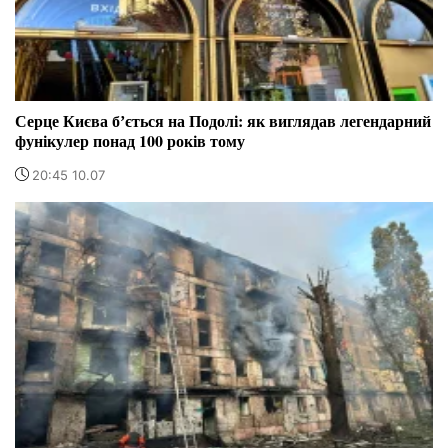
Серце Києва бʼється на Подолі: як виглядав легендарний
фунікулер понад 100 років тому
20:45 10.07