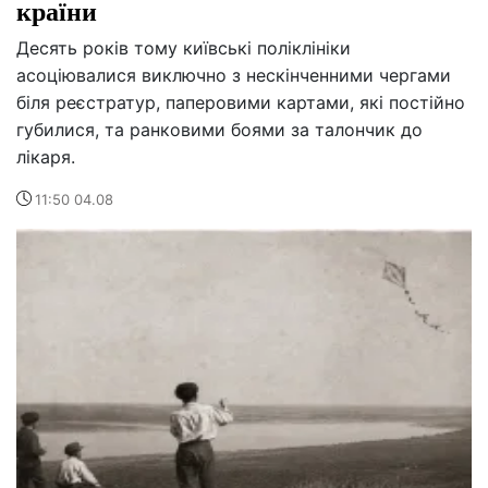
країни
Десять років тому київські поліклініки
асоціювалися виключно з нескінченними чергами
біля реєстратур, паперовими картами, які постійно
губилися, та ранковими боями за талончик до
лікаря.
11:50 04.08