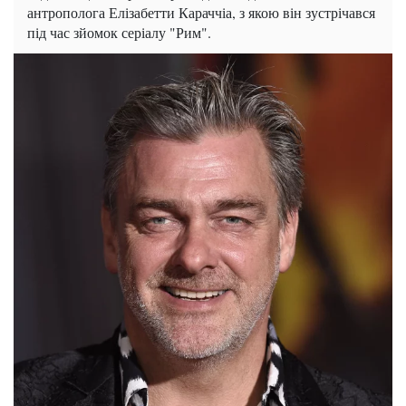
антрополога Елізабетти Караччіа, з якою він зустрічався
під час зйомок серіалу "Рим".