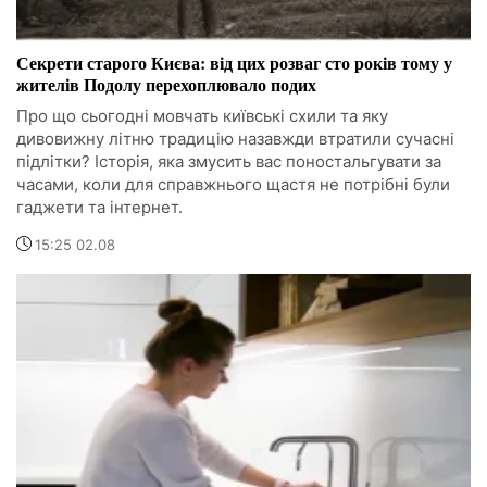
Секрети старого Києва: від цих розваг сто років тому у
жителів Подолу перехоплювало подих
Про що сьогодні мовчать київські схили та яку
дивовижну літню традицію назавжди втратили сучасні
підлітки? Історія, яка змусить вас поностальгувати за
часами, коли для справжнього щастя не потрібні були
гаджети та інтернет.
15:25 02.08