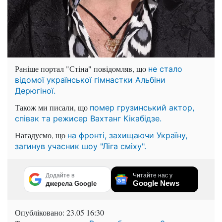
Раніше портал "Стіна" повідомляв, що
не стало
відомої української гімнастки Альбіни
Дерюгіної.
Також ми писали, що
помер грузинський актор,
співак та режисер Вахтанг Кікабідзе.
Нагадуємо, що
на фронті, захищаючи Україну,
загинув учасник шоу "Ліга сміху".
Додайте в
Читайте нас у
Google News
джерела Google
Опубліковано:
23.05 16:30