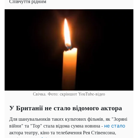
Співчуття рідним
Свічка. Фото: скріншот YouTube-відео
У Британії не стало відомого актора
Для шанувальників таких культових фільмів, як "Зоряні
війни" та "Тор" стала відома сумна новина -
не стало
актора театру, кіно та телебачення Рея Стівенсона,