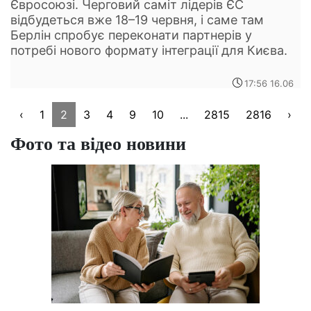
Євросоюзі. Черговий саміт лідерів ЄС
відбудеться вже 18–19 червня, і саме там
Берлін спробує переконати партнерів у
потребі нового формату інтеграції для Києва.
17:56 16.06
‹
1
2
3
4
9
10
...
2815
2816
›
Фото та відео новини