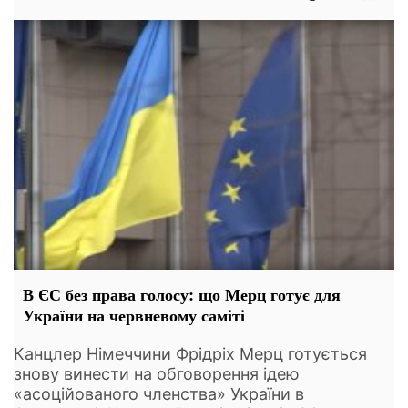
В ЄС без права голосу: що Мерц готує для
України на червневому саміті
Канцлер Німеччини Фрідріх Мерц готується
знову винести на обговорення ідею
«асоційованого членства» України в