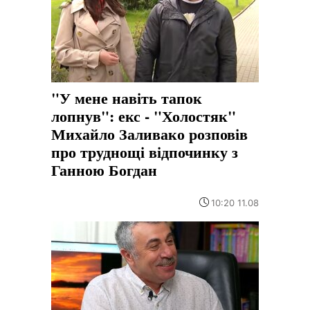
"У мене навіть тапок
лопнув": екс - "Холостяк"
Михайло Заливако розповів
про труднощі відпочинку з
Ганною Богдан
10:20 11.08