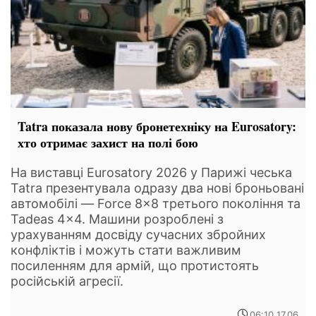
Tatra показала нову бронетехніку на Eurosatory:
хто отримає захист на полі бою
На виставці Eurosatory 2026 у Парижі чеська
Tatra презентувала одразу два нові броньовані
автомобілі — Force 8×8 третього покоління та
Tadeas 4×4. Машини розроблені з
урахуванням досвіду сучасних збройних
конфліктів і можуть стати важливим
посиленням для армій, що протистоять
російській агресії.
06:10 17.06