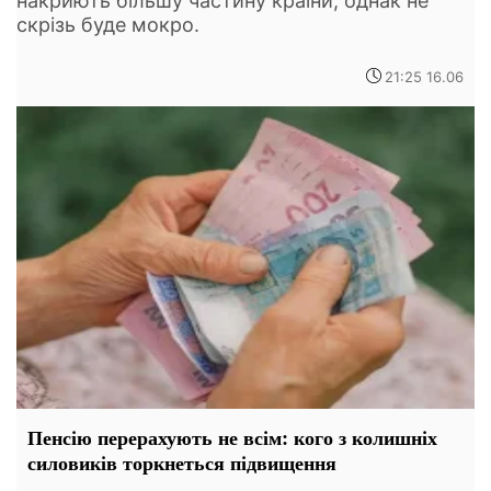
накриють більшу частину країни, однак не
скрізь буде мокро.
21:25 16.06
Пенсію перерахують не всім: кого з колишніх
силовиків торкнеться підвищення