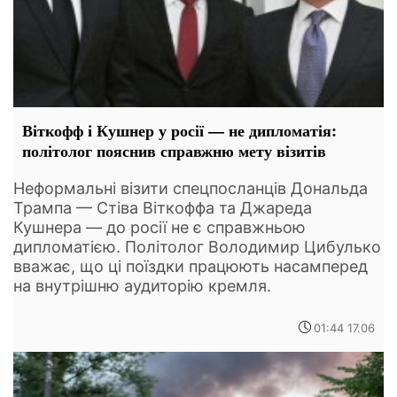
Віткофф і Кушнер у росії — не дипломатія:
політолог пояснив справжню мету візитів
Неформальні візити спецпосланців Дональда
Трампа — Стіва Віткоффа та Джареда
Кушнера — до росії не є справжньою
дипломатією. Політолог Володимир Цибулько
вважає, що ці поїздки працюють насамперед
на внутрішню аудиторію кремля.
01:44 17.06