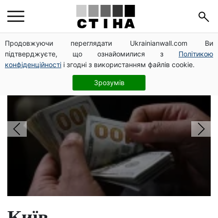
Головні новини
Продовжуючи переглядати Ukrainianwall.com Ви
підтверджуєте, що ознайомилися з
Політикою
конфіденційності
і згодні з використанням файлів cookie.
Долар по 44,99 грн, євро — 51,98:
курс валют у банках 8 серпня
Зрозумів
Київ