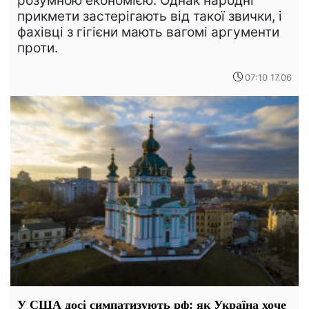
розумною економією. Однак народні
прикмети застерігають від такої звички, і
фахівці з гігієни мають вагомі аргументи
проти.
07:10 17.06
У США досі симпатизують рф: як Україна хоче