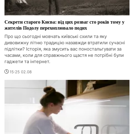
Секрети старого Києва: від цих розваг сто років тому у
жителів Подолу перехоплювало подих
Про що сьогодні мовчать київські схили та яку
дивовижну літню традицію назавжди втратили сучасні
підлітки? Історія, яка змусить вас поностальгувати за
часами, коли для справжнього щастя не потрібні були
гаджети та інтернет.
15:25 02.08