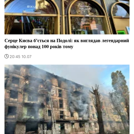
Серце Києва бʼється на Подолі: як виглядав легендарний
фунікулер понад 100 років тому
20:45 10.07