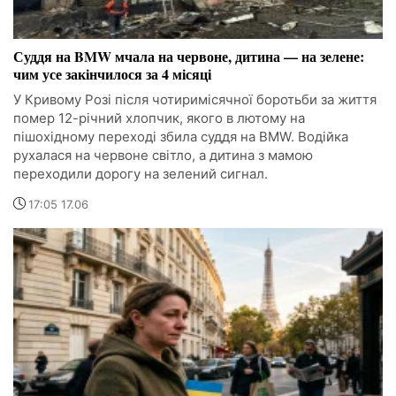
Суддя на BMW мчала на червоне, дитина — на зелене:
чим усе закінчилося за 4 місяці
У Кривому Розі після чотиримісячної боротьби за життя
помер 12-річний хлопчик, якого в лютому на
пішохідному переході збила суддя на BMW. Водійка
рухалася на червоне світло, а дитина з мамою
переходили дорогу на зелений сигнал.
17:05 17.06