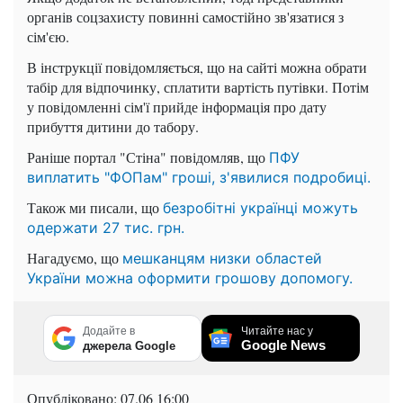
органів соцзахисту повинні самостійно зв'язатися з
сім'єю.
В інструкції повідомляється, що на сайті можна обрати
табір для відпочинку, сплатити вартість путівки. Потім
у повідомленні сім'ї прийде інформація про дату
прибуття дитини до табору.
Раніше портал "Стіна" повідомляв, що
ПФУ
виплатить "ФОПам" гроші, з'явилися подробиці.
Також ми писали, що
безробітні українці можуть
одержати 27 тис. грн.
Нагадуємо, що
мешканцям низки областей
України можна оформити грошову допомогу.
Додайте в
Читайте нас у
Google News
джерела Google
Опубліковано:
07.06 16:00