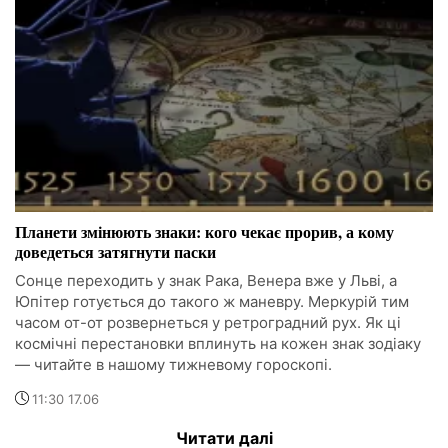
Планети змінюють знаки: кого чекає прорив, а кому
доведеться затягнути паски
Сонце переходить у знак Рака, Венера вже у Льві, а
Юпітер готується до такого ж маневру. Меркурій тим
часом от-от розвернеться у ретроградний рух. Як ці
космічні перестановки вплинуть на кожен знак зодіаку
— читайте в нашому тижневому гороскопі.
11:30 17.06
Читати далі