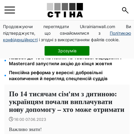
Продовжуючи переглядати Ukrainianwall.com Ви
Міст Метро частково перекриють 7-10 серпня:
підтверджуєте, що ознайомилися з
Політикою
водіям Києва радять планувати об'їзд
конфіденційності
і згодні з використанням файлів cookie.
113 млрд грн заборгували українці за комуналку:
830 тисяч проваджень у реєстрі боржників
Зрозумів
Кешбек до 40% на Netflix та YouTube: Ощадбанк і
Mastercard запустили акцію до кінця жовтня
Пенсійна реформа у вересні: добровільні
накопичення й перегляд спецпенсій суддів
По 14 тисячам сім'ям з дитиною:
українцям почали виплачувати
нову допомогу – хто може отримати
16:00 07.06.2023
Важливо знати!