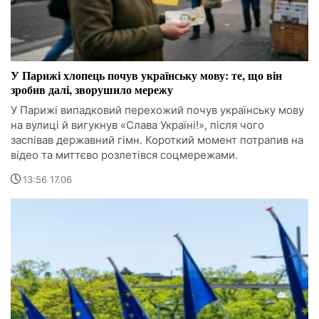
У Парижі хлопець почув українську мову: те, що він
зробив далі, зворушило мережу
У Парижі випадковий перехожий почув українську мову
на вулиці й вигукнув «Слава Україні!», після чого
заспівав державний гімн. Короткий момент потрапив на
відео та миттєво розлетівся соцмережами.
13:56 17.06