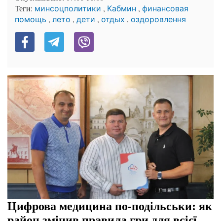
Теги:
,
,
минсоцполитики
Кабмин
финансовая
,
,
,
,
помощь
лето
дети
отдых
оздоровлення
Цифрова медицина по-подільськи: як
район змінив правила гри для всієї