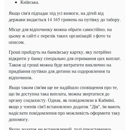
Київська.
Якщо сім'я підпадає під усі вимоги, на дітей від
держави видається 14 165 гривень на путівку до табору.
Місце для відпочинку можна обрати самостійно, на
цьому ж сайті є перелік таких організацій з фото та
описом.
Гроші прийдуть на банківську картку, яку потрібно
відкрити у банку спеціально для отримання цих виплат.
Також ці гроші можна буде витратити виключно на
придбання путівки для дитини на оздоровлення та
відпочинок.
Якщо таким сім'ям ще не надійшло сповіщення про те,
що їм доступна така виплата, можна звертатися до
органу соцзахисту. Однак, як повідомляли в Кабміні,
якщо у членів сім'ї встановлено додаток "Дія", їм мають
надіслати повідомлення про можливість оформити таку
допомогу.
Якщо додаток не встановлений, тоді представники