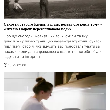
Секрети старого Києва: від цих розваг сто років тому у
жителів Подолу перехоплювало подих
Про що сьогодні мовчать київські схили та яку
дивовижну літню традицію назавжди втратили сучасні
підлітки? Історія, яка змусить вас поностальгувати за
часами, коли для справжнього щастя не потрібні були
гаджети та інтернет.
15:25 02.08