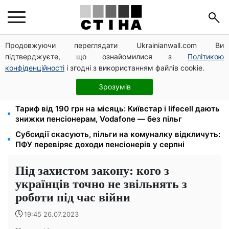
Продовжуючи переглядати Ukrainianwall.com Ви
Директорка ДОЗ Києва Тетяна Мостепан:
підтверджуєте, що ознайомилися з
Політикою
Демографічна криза потребує нових рішень уже
сьогодні
конфіденційності
і згодні з використанням файлів cookie.
Пенсійна реформа у вересні: добровільні
Зрозумів
накопичення й перегляд спецпенсій суддів
Тариф від 190 грн на місяць: Київстар і lifecell дають
знижки пенсіонерам, Vodafone — без пільг
Субсидії скасують, пільги на комуналку відкличуть:
ПФУ перевіряє доходи пенсіонерів у серпні
Під захистом закону: кого з
українців точно не звільнять з
роботи під час війни
19:45 26.07.2023