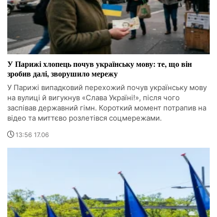
У Парижі хлопець почув українську мову: те, що він
зробив далі, зворушило мережу
У Парижі випадковий перехожий почув українську мову
на вулиці й вигукнув «Слава Україні!», після чого
заспівав державний гімн. Короткий момент потрапив на
відео та миттєво розлетівся соцмережами.
13:56 17.06