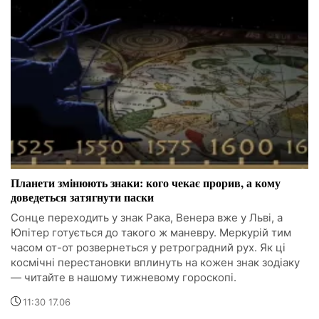
Планети змінюють знаки: кого чекає прорив, а кому
доведеться затягнути паски
Сонце переходить у знак Рака, Венера вже у Льві, а
Юпітер готується до такого ж маневру. Меркурій тим
часом от-от розвернеться у ретроградний рух. Як ці
космічні перестановки вплинуть на кожен знак зодіаку
— читайте в нашому тижневому гороскопі.
11:30 17.06