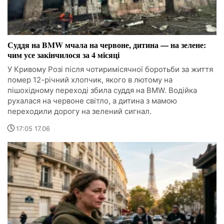
Суддя на BMW мчала на червоне, дитина — на зелене:
чим усе закінчилося за 4 місяці
У Кривому Розі після чотиримісячної боротьби за життя
помер 12-річний хлопчик, якого в лютому на
пішохідному переході збила суддя на BMW. Водійка
рухалася на червоне світло, а дитина з мамою
переходили дорогу на зелений сигнал.
17:05 17.06