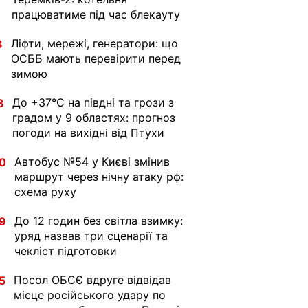
працюватиме під час блекауту
Ліфти, мережі, генератори: що
3
ОСББ мають перевірити перед
зимою
До +37°C на півдні та грози з
8
градом у 9 областях: прогноз
погоди на вихідні від Птухи
Автобус №54 у Києві змінив
0
маршрут через нічну атаку рф:
схема руху
До 12 годин без світла взимку:
9
уряд назвав три сценарії та
чекліст підготовки
Посол ОБСЄ вдруге відвідав
5
місце російського удару по