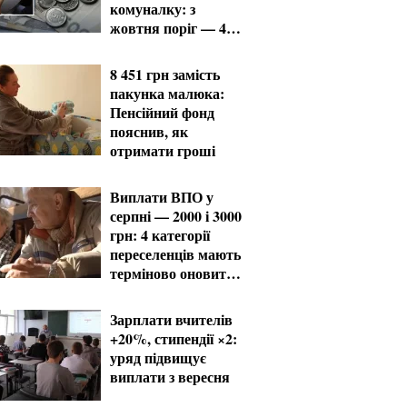
комуналку: з
жовтня поріг — 432
тисячі
8 451 грн замість
пакунка малюка:
Пенсійний фонд
пояснив, як
отримати гроші
Виплати ВПО у
серпні — 2000 і 3000
грн: 4 категорії
переселенців мають
терміново оновити
дані
Зарплати вчителів
+20%, стипендії ×2:
уряд підвищує
виплати з вересня