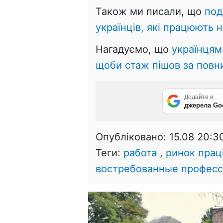
Також ми писали, що
под
українців, які працюють н
Нагадуємо, що
українцям
щоби стаж пішов за повни
Додайте в
джерела Go
Опубліковано:
15.08 20:3
Теги:
работа
,
ринок прац
востребованные профес