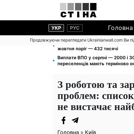
Головна
УКР
РУС
Продовжуючи переглядати Ukrainianwall.com Ви 
172 940 грн захистять житло від 
жовтня поріг — 432 тисячі
Виплати ВПО у серпні — 2000 і 30
переселенців мають терміново о
З роботою та за
проблем: список
не вистачає най
Головна
»
Київ