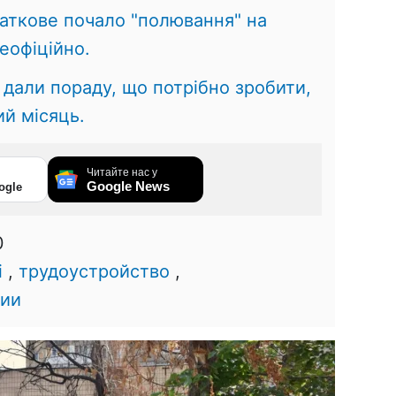
аткове почало "полювання" на
еофіційно.
 дали пораду, що потрібно зробити,
й місяць.
Читайте нас у
Google News
ogle
0
і
,
трудоустройство
,
сии