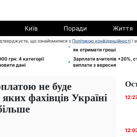
Київ
Поради
Життя
підтверджуєте, що ознайомилися з
Політикою конфіденційності
і 
арешту за комуналку: з
8 451 грн замість пакунка
як отримати гроші
00 грн: 4 категорії
Зарплати вчителів +20%, с
новити дані
виплати з вересня
Ос
рплатою не буде
 яких фахівців Україні
12:2
більше
12:0