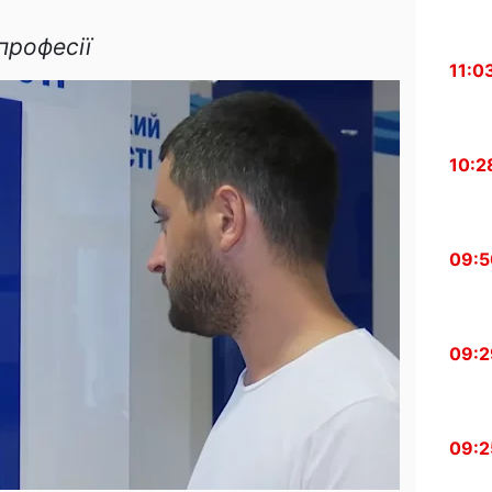
професії
11:0
10:2
09:5
09:2
09:2