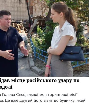
дав місце російського удару по
одолі
 Голова Спеціальної моніторингової місії
ш. Це вже другий його візит до будинку, який