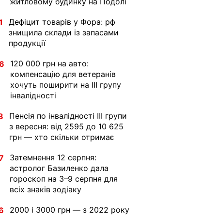
житловому будинку на Подолі
Дефіцит товарів у Фора: рф
1
знищила склади із запасами
продукції
120 000 грн на авто:
6
компенсацію для ветеранів
хочуть поширити на III групу
інвалідності
Пенсія по інвалідності III групи
8
з вересня: від 2595 до 10 625
грн — хто скільки отримає
Затемнення 12 серпня:
7
астролог Базиленко дала
гороскоп на 3–9 серпня для
всіх знаків зодіаку
2000 і 3000 грн — з 2022 року
6