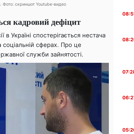
. Фото: скриншот Youtube-видео
08:5
ься кадровий дефіцит
ії в Україні спостерігається нестача
08:2
 соціальній сферах. Про це
ржавної служби зайнятості.
07:2
06:2
05:2