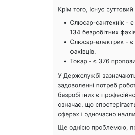
Крім того, існує суттєвий
Слюсар-сантехнік - є
134 безробітних фахів
Слюсар-електрик - є 
фахівців.
Токар - є 376 пропози
У Держслужбі зазначают
задоволенні потреб робо
безробітних є професійно
означає, що спостерігаєт
сферах і одночасно надли
Ще однією проблемою, по