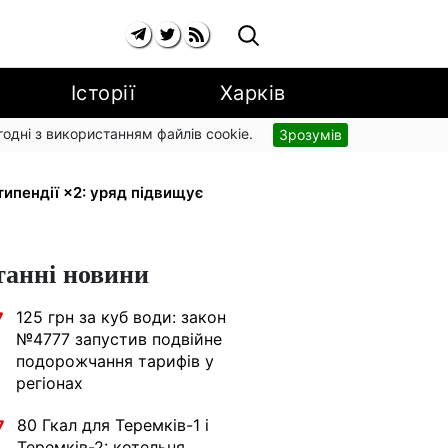
Історії
Харків
згодні з використанням файлів cookie.
Зрозумів
 малюка: Пенсійний фонд пояснив,
типендії ×2: уряд підвищує
танні новини
125 грн за куб води: закон
7
№4777 запустив подвійне
подорожчання тарифів у
регіонах
80 Гкал для Теремків-1 і
7
Теремків-2: котельня