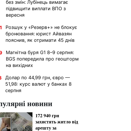
без змін: Лубінець вимагає
підвищити виплати ВПО з
вересня
Розшук у «Резерв+» не блокує
1
бронювання: юрист Айвазян
пояснив, як отримати 45 днів
Магнітна буря G1 8–9 серпня:
9
BGS попередила про геошторм
на вихідних
Долар по 44,99 грн, євро —
3
51,98: курс валют у банках 8
серпня
пулярні новини
172 940 грн
захистять житло від
арешту за