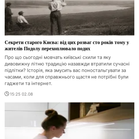
Секрети старого Києва: від цих розваг сто років тому у
жителів Подолу перехоплювало подих
Про що сьогодні мовчать київські схили та яку
дивовижну літню традицію назавжди втратили сучасні
підлітки? Історія, яка змусить вас поностальгувати за
часами, коли для справжнього щастя не потрібні були
гаджети та інтернет.
15:25 02.08