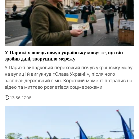
У Парижі хлопець почув українську мову: те, що він
зробив далі, зворушило мережу
У Парижі випадковий перехожий почув українську мову
на вулиці й вигукнув «Слава Україні!», після чого
заспівав державний гімн. Короткий момент потрапив на
відео та миттєво розлетівся соцмережами.
13:56 17.06