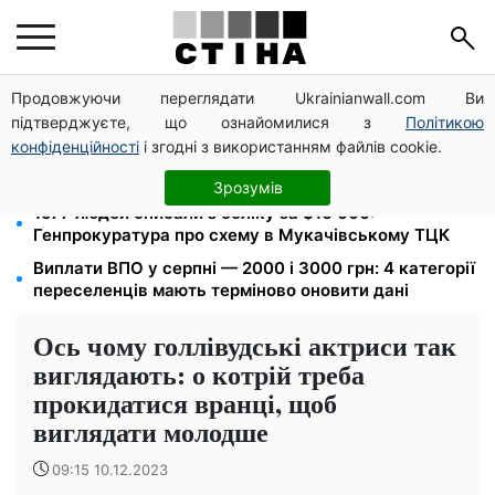
Продовжуючи переглядати Ukrainianwall.com Ви
Пенсія по інвалідності III групи з вересня: від 2595
підтверджуєте, що ознайомилися з
Політикою
до 10 625 грн — хто скільки отримає
конфіденційності
і згодні з використанням файлів cookie.
10 заявок — і МСЦ МВС приїде у громаду: обмін
прав, реєстрація авто та міжнародне посвідчення
Зрозумів
1577 людей списали з обліку за $10 000:
Генпрокуратура про схему в Мукачівському ТЦК
Виплати ВПО у серпні — 2000 і 3000 грн: 4 категорії
переселенців мають терміново оновити дані
Ось чому голлівудські актриси так
виглядають: о котрій треба
прокидатися вранці, щоб
виглядати молодше
09:15 10.12.2023