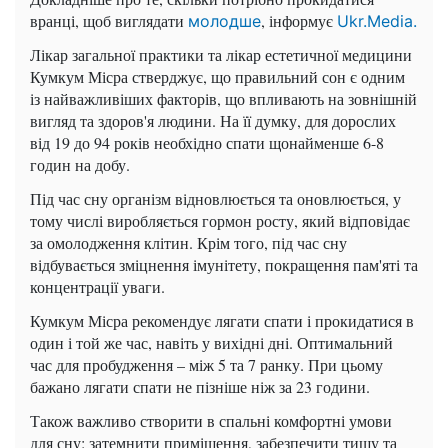
вранці, щоб виглядати
, інформує
молодше
Ukr.Media.
Лікар загальної практики та лікар естетичної медицини
Кумкум Місра стверджує, що правильний сон є одним
із найважливіших факторів, що впливають на зовнішній
вигляд та здоров'я людини. На її думку, для дорослих
від 19 до 94 років необхідно спати щонайменше 6-8
годин на добу.
Під час сну організм відновлюється та оновлюється, у
тому числі виробляється гормон росту, який відповідає
за омолодження клітин. Крім того, під час сну
відбувається зміцнення імунітету, покращення пам'яті та
концентрації уваги.
Кумкум Місра рекомендує лягати спати і прокидатися в
один і той же час, навіть у вихідні дні. Оптимальний
час для пробудження – між 5 та 7 ранку. При цьому
бажано лягати спати не пізніше ніж за 23 години.
Також важливо створити в спальні комфортні умови
для сну: затемнити приміщення, забезпечити тишу та