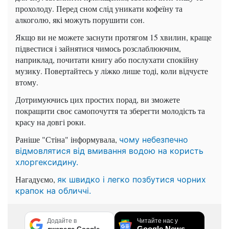
прохолоду. Перед сном слід уникати кофеїну та
алкоголю, які можуть порушити сон.
Якщо ви не можете заснути протягом 15 хвилин, краще
підвестися і зайнятися чимось розслаблюючим,
наприклад, почитати книгу або послухати спокійну
музику. Повертайтесь у ліжко лише тоді, коли відчуєте
втому.
Дотримуючись цих простих порад, ви зможете
покращити своє самопочуття та зберегти молодість та
красу на довгі роки.
Раніше "Стіна" інформувала,
чому небезпечно
відмовлятися від вмивання водою на користь
хлоргексидину.
Нагадуємо,
як швидко і легко позбутися чорних
крапок на обличчі.
Додайте в
Читайте нас у
Google News