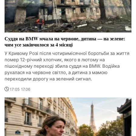
Суддя на BMW мчала на червоне, дитина — на зелене:
чим усе закінчилося за 4 місяці
У Кривому Розі після чотиримісячної боротьби за життя
помер 12-річний хлопчик, якого в лютому на
пішохідному переході збила суддя на BMW. Водійка
рухалася на червоне світло, а дитина з мамою
переходили дорогу на зелений сигнал.
17:05 17.06