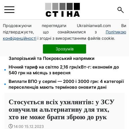
Продовжуючи переглядати Ukrainianwall.com Ви
Новий знак на центральній вулиці: водіям
підтверджуєте, що ознайомилися з
Політикою
вантажівок заборонили зупинку — штраф до 680
грн
конфіденційності
і згодні з використанням файлів cookie.
Мавіки, зарядні станції та апарати для реанімації:
Зрозумів
Християнський корпус передав вантаж на
Запорізький та Покровський напрямки
Нічний тариф на світло 2,16 грн/кВт-г: економія до
540 грн на місяць з вересня
Виплати ВПО у серпні — 2000 і 3000 грн: 4 категорії
переселенців мають терміново оновити дані
Стосується всіх ухилянтів: у ЗСУ
озвучили альтернативу для тих,
хто не може брати зброю до рук
14:00 15.12.2023