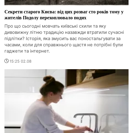
Секрети старого Києва: від цих розваг сто років тому у
жителів Подолу перехоплювало подих
Про що сьогодні мовчать київські схили та яку
дивовижну літню традицію назавжди втратили сучасні
підлітки? Історія, яка змусить вас поностальгувати за
часами, коли для справжнього щастя не потрібні були
гаджети та інтернет.
15:25 02.08