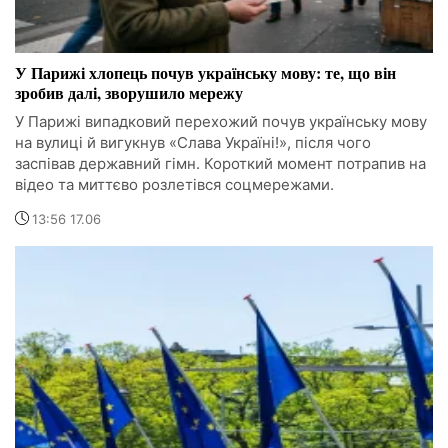
У Парижі хлопець почув українську мову: те, що він
зробив далі, зворушило мережу
У Парижі випадковий перехожий почув українську мову
на вулиці й вигукнув «Слава Україні!», після чого
заспівав державний гімн. Короткий момент потрапив на
відео та миттєво розлетівся соцмережами.
13:56 17.06