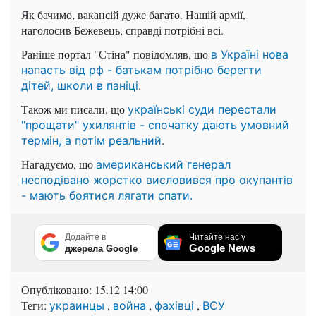
Як бачимо, вакансій дуже багато. Нашій армії,
наголосив Бежевець, справді потрібні всі.
Раніше портал "Стіна" повідомляв, що
в Україні нова
напасть від рф - батькам потрібно берегти
.
дітей, школи в паніці
Також ми писали, що
українські суди перестали
"прощати" ухилянтів - спочатку дають умовний
.
термін, а потім реальний
Нагадуємо, що
американський генерал
несподівано жорстко висловився про окупантів
- мають боятися лягати спати.
Додайте в
Читайте нас у
Google News
джерела Google
Опубліковано:
15.12 14:00
Теги:
,
,
,
украинцы
война
фахівці
ВСУ