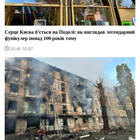
Серце Києва бʼється на Подолі: як виглядав легендарний
фунікулер понад 100 років тому
20:45 10.07