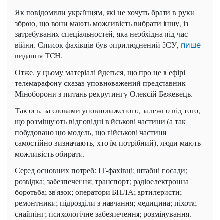
Як повідомили українцям, які не хочуть брати в руки
зброю, що вони мають можливість вибрати іншу, із
затребуваних спеціальностей, яка необхідна під час
війни. Список фахівців був оприлюднений ЗСУ,
пише
видання ТСН.
Отже, у цьому матеріалі йдеться, що про це в ефірі
телемарафону сказав уповноважений представник
Міноборони з питань рекрутингу Олексій Бежевець.
Так ось, за словами уповноваженого, залежно від того,
що розміщують відповідні військові частини (а так
побудовано цю модель, що військові частини
самостійно визначають, хто їм потрібний), люди мають
можливість обирати.
Серед основних потреб: ІТ-фахівці; штабні посади;
розвідка; забезпечення; транспорт; радіоелектронна
боротьба; зв'язок; оператори БПЛА; артилеристи;
ремонтники; підрозділи з навчання; медицина; піхота;
снайпінг; психологічне забезпечення; розмінування.