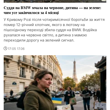
Суддя на BMW мчала на червоне, дитина — на зелене:
чим усе закінчилося за 4 місяці
У Кривому Розі після чотиримісячної боротьби за життя
помер 12-річний хлопчик, якого в лютому на
пішохідному переході збила суддя на BMW. Водійка
рухалася на червоне світло, а дитина з мамою
переходили дорогу на зелений сигнал.
17:05 17.06