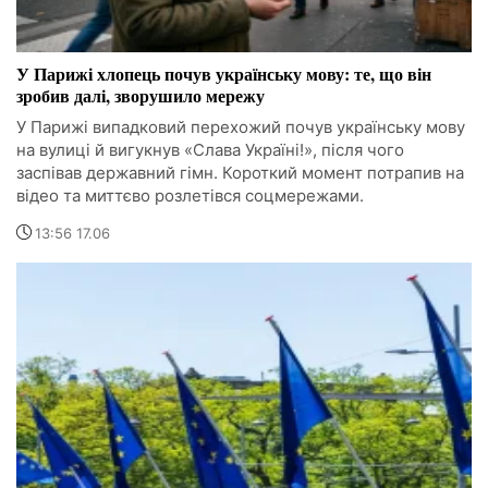
У Парижі хлопець почув українську мову: те, що він
зробив далі, зворушило мережу
У Парижі випадковий перехожий почув українську мову
на вулиці й вигукнув «Слава Україні!», після чого
заспівав державний гімн. Короткий момент потрапив на
відео та миттєво розлетівся соцмережами.
13:56 17.06