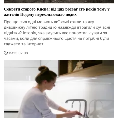
Секрети старого Києва: від цих розваг сто років тому у
жителів Подолу перехоплювало подих
Про що сьогодні мовчать київські схили та яку
дивовижну літню традицію назавжди втратили сучасні
підлітки? Історія, яка змусить вас поностальгувати за
часами, коли для справжнього щастя не потрібні були
гаджети та інтернет.
15:25 02.08