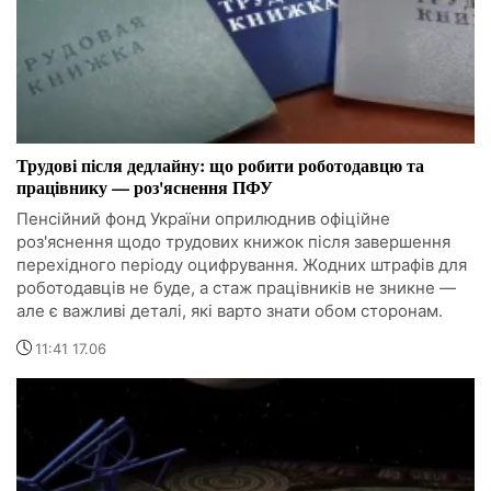
Трудові після дедлайну: що робити роботодавцю та
працівнику — роз'яснення ПФУ
Пенсійний фонд України оприлюднив офіційне
роз'яснення щодо трудових книжок після завершення
перехідного періоду оцифрування. Жодних штрафів для
роботодавців не буде, а стаж працівників не зникне —
але є важливі деталі, які варто знати обом сторонам.
11:41 17.06