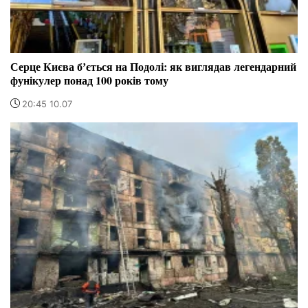
Серце Києва бʼється на Подолі: як виглядав легендарний
фунікулер понад 100 років тому
20:45 10.07