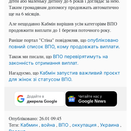
дітей або маленьку дитину до 6 років і доглядає за нею.
Таким громадянам допомогу продовжать автоматично
ще на 6 місяців.
Але нещодавно Кабмін вирішив усім категоріям ВПО
продовжити виплати до 1 березня поточного року.
Раніше портал "Стіна" повідомляв, що
опубліковано
повний список ВПО, кому продовжать виплати.
Також ми писали, що
ВПО перевірятимуть на
законність отримання виплат.
Нагадуємо, що
Кабмін запустив важливий проєкт
для жінок зі статусом ВПО.
Додайте в
Читайте нас у
Google News
джерела Google
Опубліковано:
26.01 09:45
Теги:
,
,
,
,
,
Кабмин
война
ВПО
оккупация
Украина