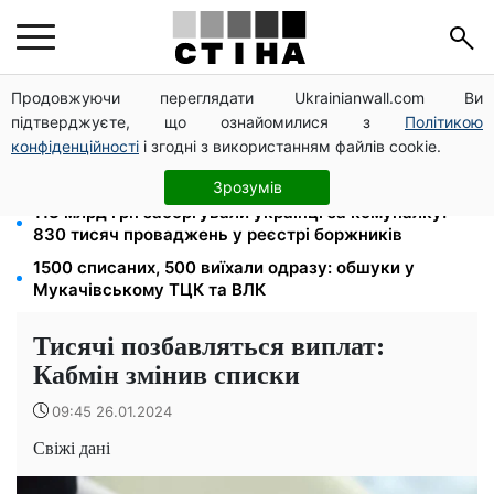
Продовжуючи переглядати Ukrainianwall.com Ви
100 000 грн за 18 місяців: Укрзалізниця скасувала
підтверджуєте, що ознайомилися з
Політикою
щомісячні виплати мобілізованим
конфіденційності
і згодні з використанням файлів cookie.
120 грн на день лише на дорогу: кияни масово
звільняються через тариф 30 грн за проїзд
Зрозумів
113 млрд грн заборгували українці за комуналку:
830 тисяч проваджень у реєстрі боржників
1500 списаних, 500 виїхали одразу: обшуки у
Мукачівському ТЦК та ВЛК
Тисячі позбавляться виплат:
Кабмін змінив списки
09:45 26.01.2024
Свіжі дані