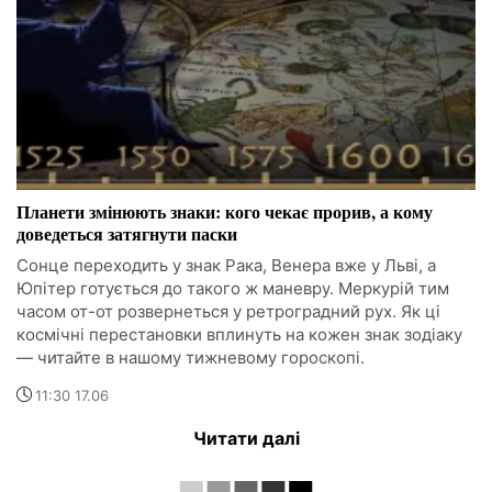
Планети змінюють знаки: кого чекає прорив, а кому
доведеться затягнути паски
Сонце переходить у знак Рака, Венера вже у Льві, а
Юпітер готується до такого ж маневру. Меркурій тим
часом от-от розвернеться у ретроградний рух. Як ці
космічні перестановки вплинуть на кожен знак зодіаку
— читайте в нашому тижневому гороскопі.
11:30 17.06
Читати далі