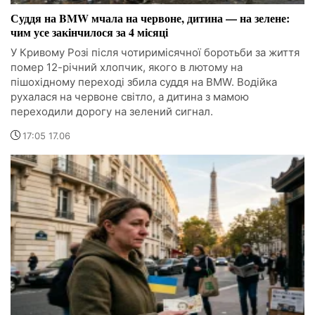
Суддя на BMW мчала на червоне, дитина — на зелене:
чим усе закінчилося за 4 місяці
У Кривому Розі після чотиримісячної боротьби за життя
помер 12-річний хлопчик, якого в лютому на
пішохідному переході збила суддя на BMW. Водійка
рухалася на червоне світло, а дитина з мамою
переходили дорогу на зелений сигнал.
17:05 17.06