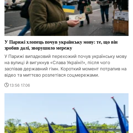
У Парижі хлопець почув українську мову: те, що він
зробив далі, зворушило мережу
У Парижі випадковий перехожий почув українську мову
на вулиці й вигукнув «Слава Україні!», після чого
заспівав державний гімн. Короткий момент потрапив на
відео та миттєво розлетівся соцмережами.
13:56 17.06