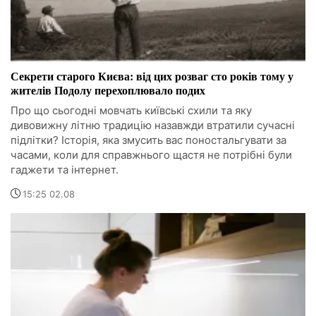
Секрети старого Києва: від цих розваг сто років тому у
жителів Подолу перехоплювало подих
Про що сьогодні мовчать київські схили та яку
дивовижну літню традицію назавжди втратили сучасні
підлітки? Історія, яка змусить вас поностальгувати за
часами, коли для справжнього щастя не потрібні були
гаджети та інтернет.
15:25 02.08