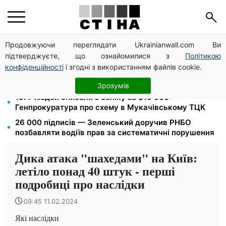
Продовжуючи переглядати Ukrainianwall.com Ви
Нічний тариф на світло 2,16 грн/кВт-г: економія до
підтверджуєте, що ознайомилися з
Політикою
540 грн на місяць з вересня
конфіденційності
і згодні з використанням файлів cookie.
Чи може Поштова площа стати головною точкою
входу до історичного Києва
Зрозумів
1577 людей списали з обліку за $10 000:
Генпрокуратура про схему в Мукачівському ТЦК
26 000 підписів — Зеленський доручив РНБО
позбавляти водіїв прав за систематичні порушення
Дика атака "шахедами" на Київ:
летіло понад 40 штук - перші
подробиці про наслідки
09:45 11.02.2024
Які наслідки