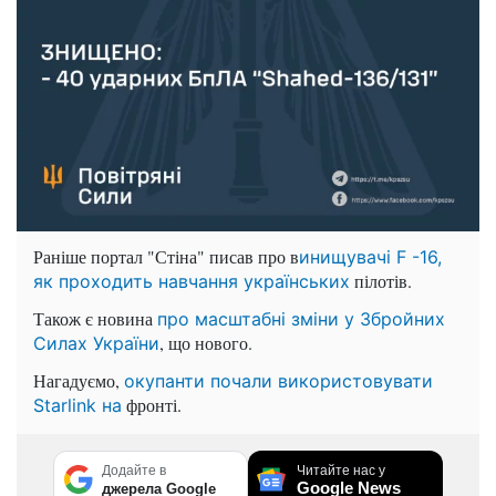
Раніше портал "Стіна" писав про в
инищувачі F -16,
пілотів.
як проходить навчання українських
Також є новина
про масштабні зміни у Збройних
, що нового.
Силах України
Нагадуємо,
окупанти почали використовувати
фронті.
Starlink на
Додайте в
Читайте нас у
Google News
джерела Google