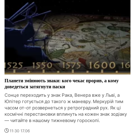
Планети змінюють знаки: кого чекає прорив, а кому
доведеться затягнути паски
Сонце переходить у знак Рака, Венера вже у Льві, а
Юпітер готується до такого ж маневру. Меркурій тим
часом от-от розвернеться у ретроградний рух. Як ці
космічні перестановки вплинуть на кожен знак зодіаку
— читайте в нашому тижневому гороскопі.
11:30 17.06