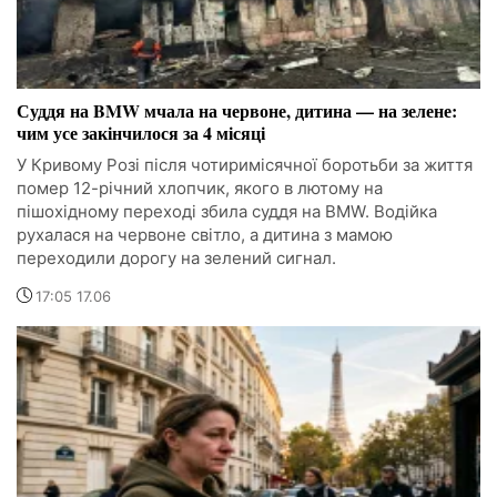
Суддя на BMW мчала на червоне, дитина — на зелене:
чим усе закінчилося за 4 місяці
У Кривому Розі після чотиримісячної боротьби за життя
помер 12-річний хлопчик, якого в лютому на
пішохідному переході збила суддя на BMW. Водійка
рухалася на червоне світло, а дитина з мамою
переходили дорогу на зелений сигнал.
17:05 17.06