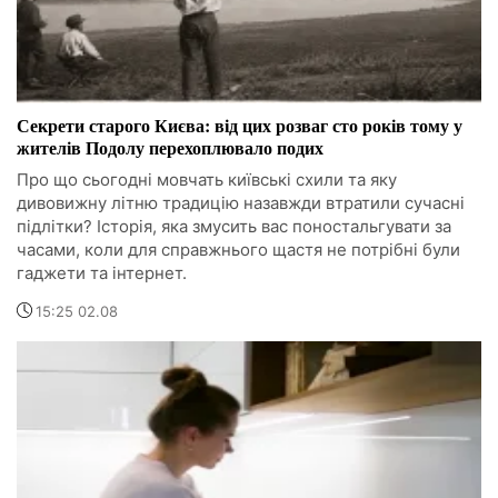
Секрети старого Києва: від цих розваг сто років тому у
жителів Подолу перехоплювало подих
Про що сьогодні мовчать київські схили та яку
дивовижну літню традицію назавжди втратили сучасні
підлітки? Історія, яка змусить вас поностальгувати за
часами, коли для справжнього щастя не потрібні були
гаджети та інтернет.
15:25 02.08