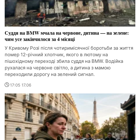
Суддя на BMW мчала на червоне, дитина — на зелене:
чим усе закінчилося за 4 місяці
У Кривому Розі після чотиримісячної боротьби за життя
помер 12-річний хлопчик, якого в лютому на
пішохідному переході збила суддя на BMW. Водійка
рухалася на червоне світло, а дитина з мамою
переходили дорогу на зелений сигнал.
17:05 17.06