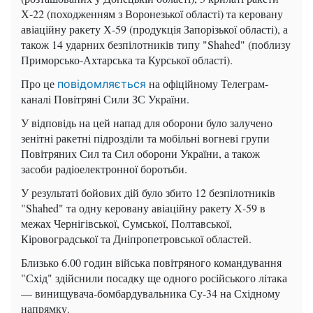
Х-22 (походженням з Воронезької області) та керовану
авіаційну ракету Х-59 (продукція Запорізької області), а
також 14 ударних безпілотників типу "Shahed" (поблизу
Приморсько-Ахтарська та Курської області).
Про це
на офіційному Телеграм-
повідомляється
каналі Повітряні Сили ЗС України.
У відповідь на цей напад для оборони було залучено
зенітні ракетні підрозділи та мобільні вогневі групи
Повітряних Сил та Сил оборони України, а також
засоби радіоелектронної боротьби.
У результаті бойових дій було збито 12 безпілотників
"Shahed" та одну керовану авіаційну ракету Х-59 в
межах Чернігівської, Сумської, Полтавської,
Кіровоградської та Дніпропетровської областей.
Близько 6.00 годин війська повітряного командування
"Схід" здійснили посадку ще одного російського літака
— винищувача-бомбардувальника Су-34 на Східному
напрямку.