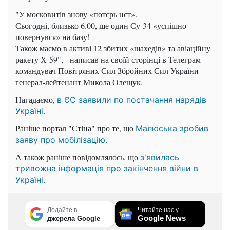
"У московитів знову «потєрь нєт».
Сьогодні, близько 6.00, ще один Су-34 «успішно
повернувся» на базу!
Також маємо в активі 12 збитих «шахедів» та авіаційну
ракету Х-59", - написав на своїй сторінці в Телеграм
командувач Повітряних Сил Збройних Сил України
генерал-лейтенант Микола Олещук.
Нагадаємо,
в ЄС заявили по постачання нарядів
Україні.
Раніше портал "Стіна" про те, що
Малюська зробив
заяву про мобілізацію.
А також раніше повідомлялось, що
з'явилась
тривожна інформація про закінчення війни в
Україні.
Додайте в
Читайте нас у
Google News
джерела Google