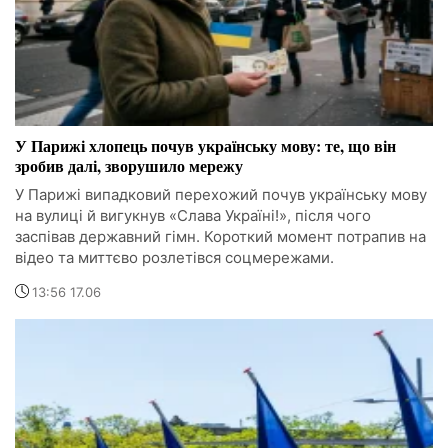
У Парижі хлопець почув українську мову: те, що він
зробив далі, зворушило мережу
У Парижі випадковий перехожий почув українську мову
на вулиці й вигукнув «Слава Україні!», після чого
заспівав державний гімн. Короткий момент потрапив на
відео та миттєво розлетівся соцмережами.
13:56 17.06