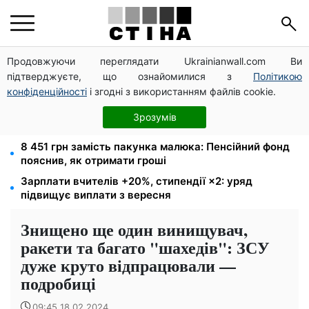
Продовжуючи переглядати Ukrainianwall.com Ви
Пенсія по інвалідності III групи з вересня: від 2595
підтверджуєте, що ознайомилися з
Політикою
до 10 625 грн — хто скільки отримає
конфіденційності
і згодні з використанням файлів cookie.
Мавіки, зарядні станції та апарати для реанімації:
Християнський корпус передав вантаж на
Зрозумів
Запорізький та Покровський напрямки
8 451 грн замість пакунка малюка: Пенсійний фонд
пояснив, як отримати гроші
Зарплати вчителів +20%, стипендії ×2: уряд
підвищує виплати з вересня
Знищено ще один винищувач,
ракети та багато "шахедів": ЗСУ
дуже круто відпрацювали —
подробиці
09:45 18.02.2024