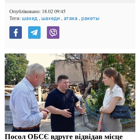
Опубліковано:
18.02 09:45
Теги:
,
,
,
шахед
шахеди
атака
ракеты
Посол ОБСЄ вдруге відвідав місце