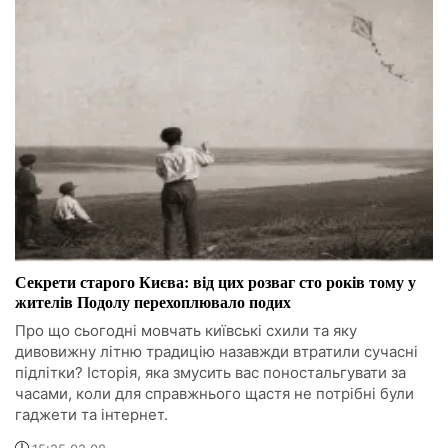
Секрети старого Києва: від цих розваг сто років тому у
жителів Подолу перехоплювало подих
Про що сьогодні мовчать київські схили та яку
дивовижну літню традицію назавжди втратили сучасні
підлітки? Історія, яка змусить вас поностальгувати за
часами, коли для справжнього щастя не потрібні були
гаджети та інтернет.