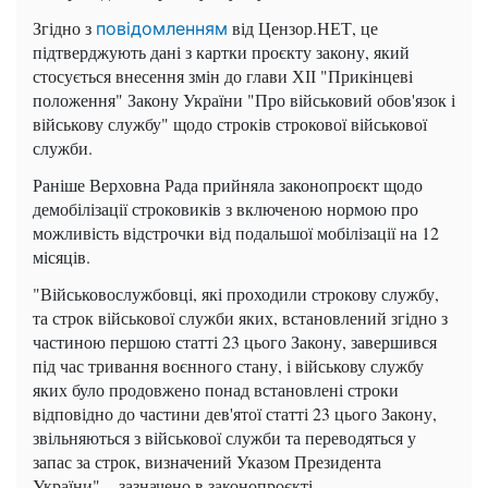
Згідно з
від Цензор.НЕТ, це
повідомленням
підтверджують дані з картки проєкту закону, який
стосується внесення змін до глави ХІІ "Прикінцеві
положення" Закону України "Про військовий обов'язок і
військову службу" щодо строків строкової військової
служби.
Раніше Верховна Рада прийняла законопроєкт щодо
демобілізації строковиків з включеною нормою про
можливість відстрочки від подальшої мобілізації на 12
місяців.
"Військовослужбовці, які проходили строкову службу,
та строк військової служби яких, встановлений згідно з
частиною першою статті 23 цього Закону, завершився
під час тривання воєнного стану, і військову службу
яких було продовжено понад встановлені строки
відповідно до частини дев'ятої статті 23 цього Закону,
звільняються з військової служби та переводяться у
запас за строк, визначений Указом Президента
України", - зазначено в законопроєкті.