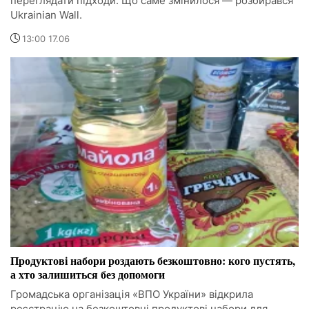
переглядати підходи. Що саме змінилося — розбирався
Ukrainian Wall.
13:00 17.06
Продуктові набори роздають безкоштовно: кого пустять,
а хто залишиться без допомоги
Громадська організація «ВПО України» відкрила
реєстрацію на безкоштовні продуктові набори для