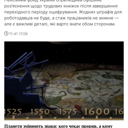
роз'яснення щодо трудових книжок після завершення
перехідного періоду оцифрування. Жодних штрафів для
роботодавців не буде, а стаж працівників не зникне —
але є важливі деталі, які варто знати обом сторонам.
11:41 17.06
Планети змінюють знаки: кого чекає прорив, а кому