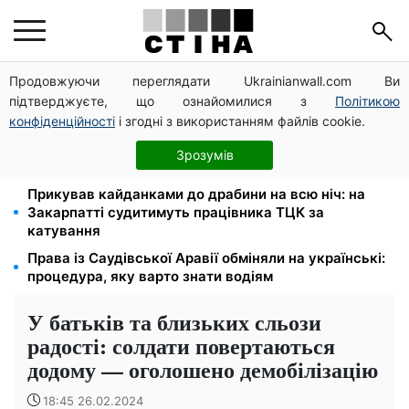
Продовжуючи переглядати Ukrainianwall.com Ви
На стадіоні «Спартак» у Києві відбувся
підтверджуєте, що ознайомилися з
Політикою
товариський матч між командами посольств США
та Франції
конфіденційності
і згодні з використанням файлів cookie.
Мобілізація після інсульту поза законом: Лубінець
Зрозумів
вимагає перевірки ВЛК на Полтавщині
Прикував кайданками до драбини на всю ніч: на
Закарпатті судитимуть працівника ТЦК за
катування
Права із Саудівської Аравії обміняли на українські:
процедура, яку варто знати водіям
У батьків та близьких сльози
радості: солдати повертаються
додому — оголошено демобілізацію
18:45 26.02.2024