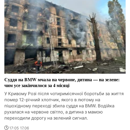
Суддя на BMW мчала на червоне, дитина — на зелене:
чим усе закінчилося за 4 місяці
У Кривому Розі після чотиримісячної боротьби за життя
помер 12-річний хлопчик, якого в лютому на
пішохідному переході збила суддя на BMW. Водійка
рухалася на червоне світло, а дитина з мамою
переходили дорогу на зелений сигнал.
17:05 17.06