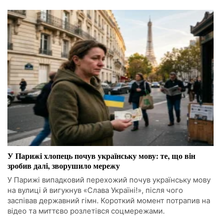
У Парижі хлопець почув українську мову: те, що він
зробив далі, зворушило мережу
У Парижі випадковий перехожий почув українську мову
на вулиці й вигукнув «Слава Україні!», після чого
заспівав державний гімн. Короткий момент потрапив на
відео та миттєво розлетівся соцмережами.