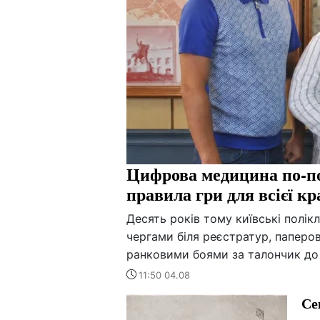
Цифрова медицина по-по
правила гри для всієї кр
Десять років тому київські полік
чергами біля реєстратур, паперов
ранковими боями за талончик до 
11:50 04.08
Се