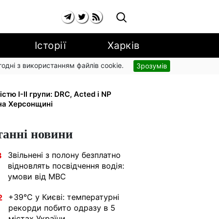
Історії
Харків
згодні з використанням файлів cookie.
Зрозумів
типендії ×2: уряд підвищує
тю I-II групи: DRC, Acted і NP
на Херсонщині
танні новини
Звільнені з полону безплатно
3
відновлять посвідчення водія:
умови від МВС
+39°C у Києві: температурні
2
рекорди побито одразу в 5
містах України