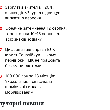
Зарплати вчителів +20%,
2
стипендії ×2: уряд підвищує
виплати з вересня
Сонячне затемнення 12 серпня:
30
гороскоп на 10–16 серпня для
всіх знаків зодіаку
Цифровізація справ і ВЛК:
7
юрист Танасійчук — чому
перевірки ТЦК не працюють
без зміни системи
100 000 грн за 18 місяців:
6
Укрзалізниця скасувала
щомісячні виплати
мобілізованим
пулярні новини