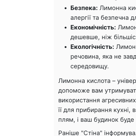
Безпека:
Лимонна кис
алергії та безпечна д
Економічність:
Лимон
дешевше, ніж більшіс
Екологічність:
Лимонн
речовина, яка не за
середовищу.
Лимонна кислота – універ
допоможе вам утримувати
використання агресивних
її для прибирання кухні, 
плям, і ваш будинок буде
Раніше "Стіна" інформув