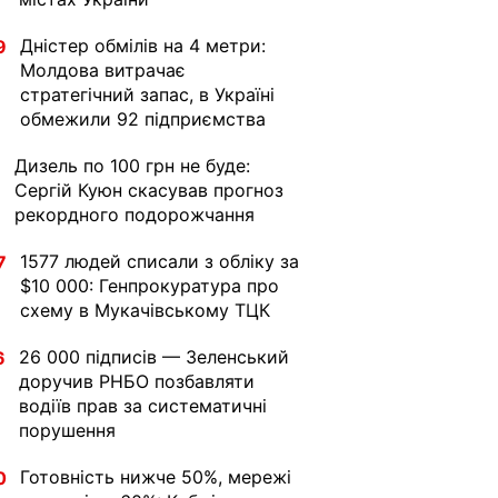
Дністер обмілів на 4 метри:
9
Молдова витрачає
стратегічний запас, в Україні
обмежили 92 підприємства
Дизель по 100 грн не буде:
1
Сергій Куюн скасував прогноз
рекордного подорожчання
1577 людей списали з обліку за
7
$10 000: Генпрокуратура про
схему в Мукачівському ТЦК
26 000 підписів — Зеленський
6
доручив РНБО позбавляти
водіїв прав за систематичні
порушення
Готовність нижче 50%, мережі
0