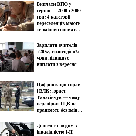
Виплати ВПО у
серпні — 2000 і 3000
грн: 4 категорії
переселенців мають
терміново оновити
дані
Зарплати вчителів
+20%, стипендії ×2:
уряд підвищує
виплати з вересня
Цифровізація справ
і ВЛК: юрист
Танасійчук — чому
перевірки ТЦК не
працюють без зміни
системи
Допомога людям з
інвалідністю I-II