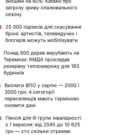
зношені на 60%: Кабмін про
загрозу зриву опалювального
сезону
25 000 підписів для скасування
8
броні: артистів, телеведучих і
блогерів можуть мобілізувати
Понад 600 дерев вирубають на
Теремках: КМДА прокладає
резервну тепломережу для 183
будинків
Виплати ВПО у серпні — 2000 і
8
3000 грн: 4 категорії
переселенців мають терміново
оновити дані
Пенсія для III групи інвалідності
6
з 1 вересня: від 2595 до 10 625
грн — хто скільки отримає