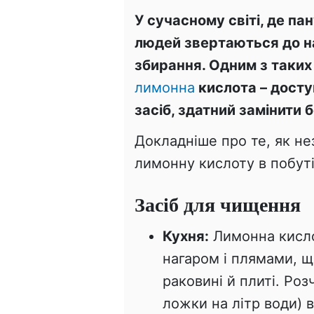
У сучасному світі, де пан
людей звертаються до н
збирання. Одним з таких
лимонна
кислота – досту
засіб, здатний замінити 
Докладніше про те, як н
лимонну кислоту в побуті
Засіб для чищення
Кухня:
Лимонна кисло
нагаром і плямами, щ
раковині й плиті. Роз
ложки на літр води) в