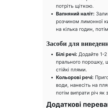
потріть щіткою.
Вапняний наліт:
Залий
розчином лимонної ки
на кілька годин, поті
Засоби для виведен
Білі речі:
Додайте 1-2
прального порошку, щ
стійкі плями.
Кольорові речі:
Приго
води, нанесіть на пля
потім випрати річ як 
Додаткові перева