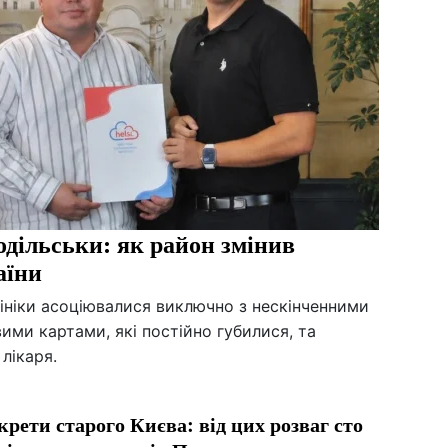
дільськи: як район змінив
аїни
лініки асоціювалися виключно з нескінченними
ими картами, які постійно губилися, та
лікаря.
крети старого Києва: від цих розваг сто