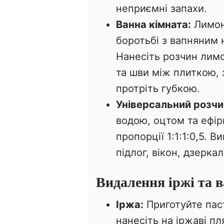
неприємні запахи.
Ванна кімната:
Лимонн
боротьбі з вапняним 
Нанесіть розчин лимо
та шви між плиткою, 
протріть губкою.
Універсальний розчи
водою, оцтом та ефір
пропорції 1:1:1:0,5. 
підлог, вікон, дзерка
Видалення іржі та 
Іржа:
Приготуйте паст
нанесіть на іржаві пл