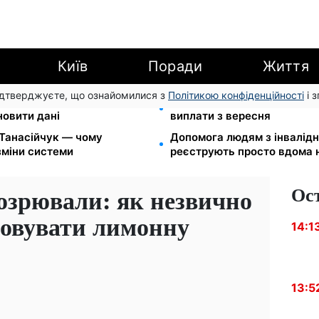
Київ
Поради
Життя
підтверджуєте, що ознайомилися з
Політикою конфіденційності
і 
00 грн: 4 категорії
Зарплати вчителів +20%, с
новити дані
виплати з вересня
 Танасійчук — чому
Допомога людям з інвалідніс
зміни системи
реєструють просто вдома 
Ос
дозрювали: як незвично
овувати лимонну
14:1
13:5