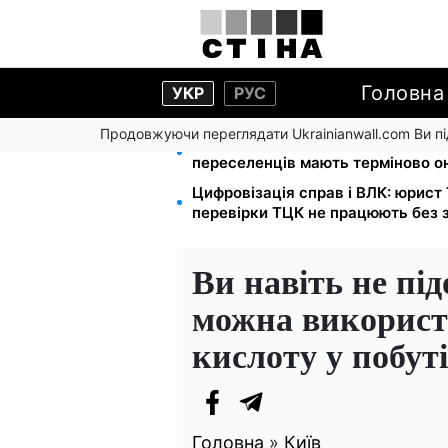
Головна
УКР
РУС
Продовжуючи переглядати Ukrainianwall.com Ви 
Виплати ВПО у серпні — 2000 і 30
переселенців мають терміново о
Цифровізація справ і ВЛК: юрист
перевірки ТЦК не працюють без 
Ви навіть не пі
можна використ
кислоту у побуті
Головна
»
Київ