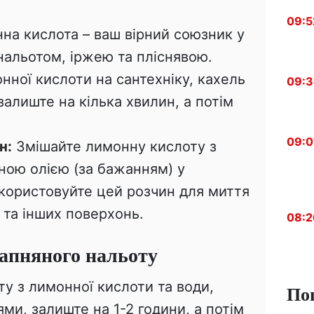
09:5
а кислота – ваш вірний союзник у
нальотом, іржею та пліснявою.
нної кислоти на сантехніку, кахель
09:
залиште на кілька хвилин, а потім
09:0
н:
Змішайте лимонну кислоту з
ною олією (за бажанням) у
Використовуйте цей розчин для миття
л та інших поверхонь.
08:2
вапняного нальоту
у з лимонної кислоти та води,
По
ями, залиште на 1-2 години, а потім