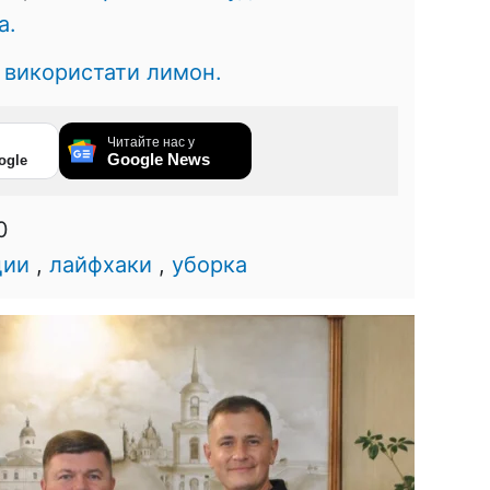
а.
а використати лимон.
Читайте нас у
Google News
ogle
0
ции
,
лайфхаки
,
уборка