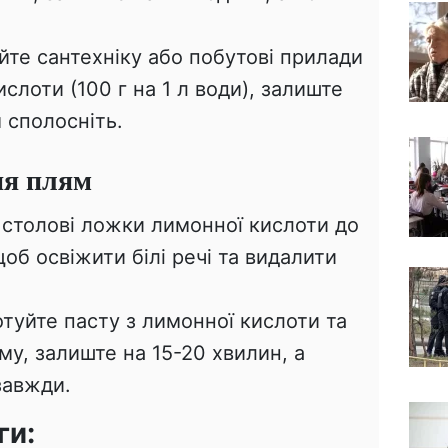
те сантехніку або побутові прилади
слоти (100 г на 1 л води), залиште
м сполосніть.
ня плям
 столові ложки лимонної кислоти до
об освіжити білі речі та видалити
туйте пасту з лимонної кислоти та
му, залиште на 15-20 хвилин, а
завжди.
ги: