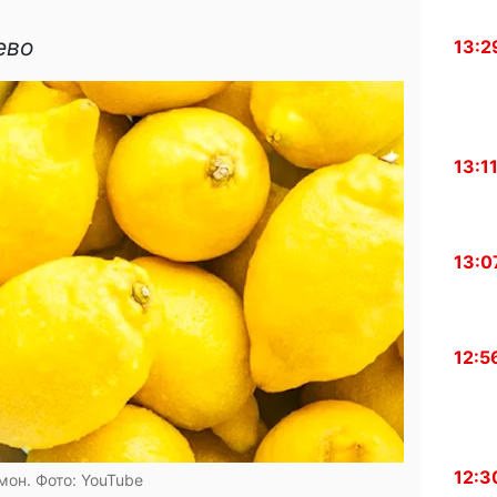
ево
13:2
13:1
13:0
12:5
12:3
мон. Фото: YouTube