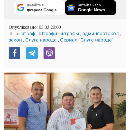
Додайте в
Читайте нас у
Google News
джерела Google
Опубліковано:
03.03 20:00
Теги:
,
,
,
,
штраф
Штрафи
штрафы
админпротокол
,
,
закон
Слуга народа
Сериал "Слуга народа"