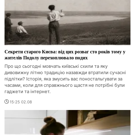
Секрети старого Києва: від цих розваг сто років тому у
жителів Подолу перехоплювало подих
Про що сьогодні мовчать київські схили та яку
дивовижну літню традицію назавжди втратили сучасні
підлітки? Історія, яка змусить вас поностальгувати за
часами, коли для справжнього щастя не потрібні були
гаджети та інтернет.
15:25 02.08