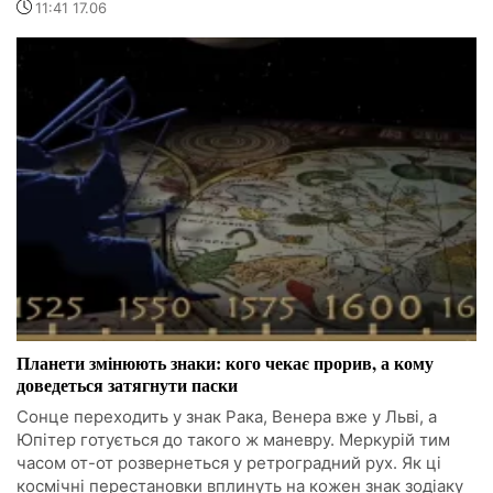
11:41 17.06
Планети змінюють знаки: кого чекає прорив, а кому
доведеться затягнути паски
Сонце переходить у знак Рака, Венера вже у Льві, а
Юпітер готується до такого ж маневру. Меркурій тим
часом от-от розвернеться у ретроградний рух. Як ці
космічні перестановки вплинуть на кожен знак зодіаку