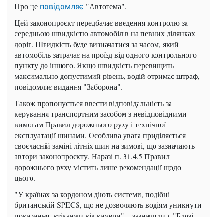
Про це
"Автотема".
повідомляє
Цей законопроєкт передбачає введення контролю за
середньою швидкістю автомобілів на певних ділянках
доріг. Швидкість буде визначатися за часом, який
автомобіль затрачає на проїзд від одного контрольного
пункту до іншого. Якщо швидкість перевищить
максимально допустимий рівень, водій отримає штраф,
повідомляє видання "Заборона".
Також пропонується ввести відповідальність за
керування транспортним засобом з невідповідними
вимогам Правил дорожнього руху і технічної
експлуатації шинами. Особлива увага приділяється
своєчасній заміні літніх шин на зимові, що зазначають
автори законопроєкту. Наразі п. 31.4.5 Правил
дорожнього руху містить лише рекомендації щодо
цього.
"У країнах за кордоном діють системи, подібні
британській SPECS, що не дозволяють водіям уникнути
покарання, втікаючи від камери", - зазначили у "Блозі