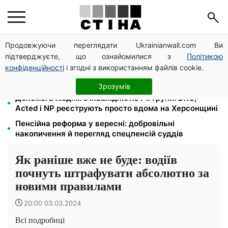
Продовжуючи переглядати Ukrainianwall.com Ви
Цифровізація справ і ВЛК: юрист Танасійчук — чому
підтверджуєте, що ознайомилися з
Політикою
перевірки ТЦК не працюють без зміни системи
конфіденційності
і згодні з використанням файлів cookie.
200+ тисяч у СЗЧ, мільйони в розшуку: Федоров
розкрив план реформи мобілізації та ТЦК
Зрозумів
Допомога людям з інвалідністю I-II групи: DRC,
Acted і NP реєструють просто вдома на Херсонщині
Пенсійна реформа у вересні: добровільні
накопичення й перегляд спецпенсій суддів
Як раніше вже не буде: водіїв
почнуть штрафувати абсолютно за
новими правилами
20:00 03.03.2024
Всі подробиці