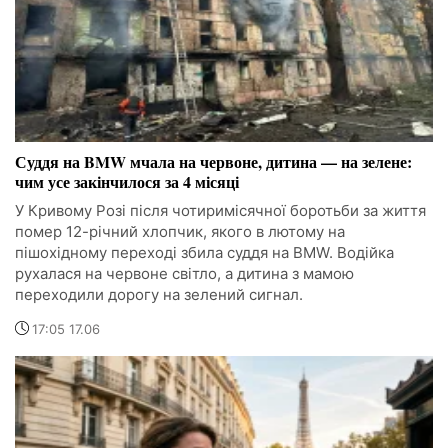
Суддя на BMW мчала на червоне, дитина — на зелене:
чим усе закінчилося за 4 місяці
У Кривому Розі після чотиримісячної боротьби за життя
помер 12-річний хлопчик, якого в лютому на
пішохідному переході збила суддя на BMW. Водійка
рухалася на червоне світло, а дитина з мамою
переходили дорогу на зелений сигнал.
17:05 17.06