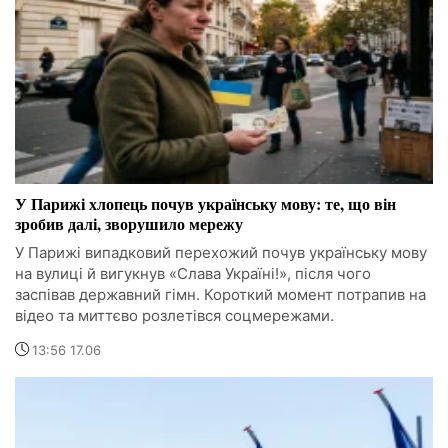
У Парижі хлопець почув українську мову: те, що він
зробив далі, зворушило мережу
У Парижі випадковий перехожий почув українську мову
на вулиці й вигукнув «Слава Україні!», після чого
заспівав державний гімн. Короткий момент потрапив на
відео та миттєво розлетівся соцмережами.
13:56 17.06