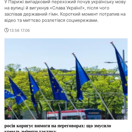
У Парижі випадковий перехожий почув українську мову
на вулиці й вигукнув «Слава Україні!», після чого
заспівав державний гімн. Короткий момент потрапив на
відео та миттєво розлетівся соцмережами.
13:56 17.06
росія коригує вимоги на переговорах: що змусило
кремль змінити тактику