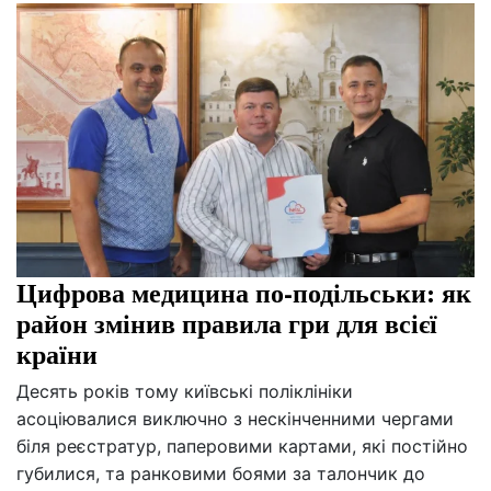
Цифрова медицина по-подільськи: як
район змінив правила гри для всієї
країни
Десять років тому київські поліклініки
асоціювалися виключно з нескінченними чергами
біля реєстратур, паперовими картами, які постійно
губилися, та ранковими боями за талончик до