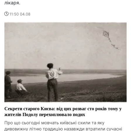
лікаря.
11:50 04.08
Секрети старого Києва: від цих розваг сто років тому у
жителів Подолу перехоплювало подих
Про що сьогодні мовчать київські схили та яку
дивовижну літню традицію назавжди втратили сучасні