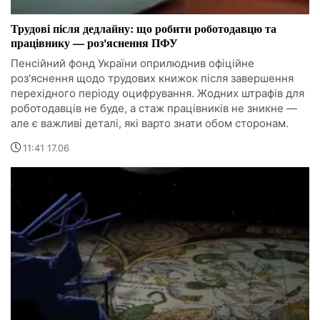
Трудові після дедлайну: що робити роботодавцю та
працівнику — роз'яснення ПФУ
Пенсійний фонд України оприлюднив офіційне
роз'яснення щодо трудових книжок після завершення
перехідного періоду оцифрування. Жодних штрафів для
роботодавців не буде, а стаж працівників не зникне —
але є важливі деталі, які варто знати обом сторонам.
11:41 17.06