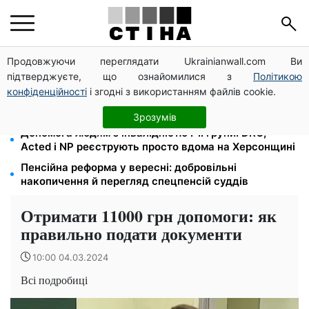
Продовжуючи переглядати Ukrainianwall.com Ви
Цифровізація справ і ВЛК: юрист Танасійчук — чому
підтверджуєте, що ознайомилися з
Політикою
перевірки ТЦК не працюють без зміни системи
конфіденційності
і згодні з використанням файлів cookie.
200+ тисяч у СЗЧ, мільйони в розшуку: Федоров
розкрив план реформи мобілізації та ТЦК
Зрозумів
Допомога людям з інвалідністю I-II групи: DRC,
Acted і NP реєструють просто вдома на Херсонщині
Пенсійна реформа у вересні: добровільні
накопичення й перегляд спецпенсій суддів
Отримати 11000 грн допомоги: як
правильно подати документи
10:00 04.03.2024
Всі подробиці