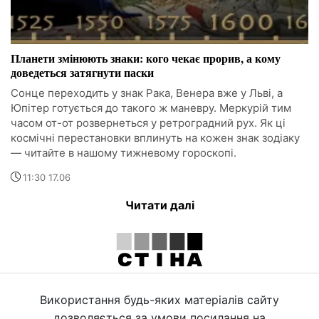
Планети змінюють знаки: кого чекає прорив, а кому
доведеться затягнути паски
Сонце переходить у знак Рака, Венера вже у Льві, а
Юпітер готується до такого ж маневру. Меркурій тим
часом от-от розвернеться у ретроградний рух. Як ці
космічні перестановки вплинуть на кожен знак зодіаку
— читайте в нашому тижневому гороскопі.
11:30 17.06
Читати далі
Використання будь-яких матеріалів сайту
дозволяється за умови посилання на