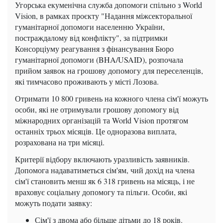
Угорська екуменічна служба допомоги спільно з World
Vision, в рамках проєкту "Надання міжсекторальної
гуманітарної допомоги населенню України,
постраждалому від конфлікту", за підтримки
Консорціуму реагування з фінансування Бюро
гуманітарної допомоги (BHA/USAID), розпочала
прийом заявок на грошову допомогу для переселенців,
які тимчасово проживають у місті Лозова.
Отримати 10 800 гривень на кожного члена сім'ї можуть
особи, які не отримували грошову допомогу від
міжнародних організацій та World Vision протягом
останніх трьох місяців. Це одноразова виплата,
розрахована на три місяці.
Критерії відбору включають уразливість заявників.
Допомога надаватиметься сім'ям, чий дохід на члена
сім'ї становить менш як 6 318 гривень на місяць, і не
враховує соціальну допомогу та пільги. Особи, які
можуть подати заявку:
Сім'ї з двома або більше дітьми до 18 років.